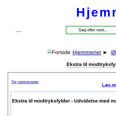
Hjem
☰
Produkter
Hjemmeriet
►
Ø
Ekstra til modtryksf
Se varegruppe
Læs me
Ekstra til modtryksfylder - Udvidelse med 