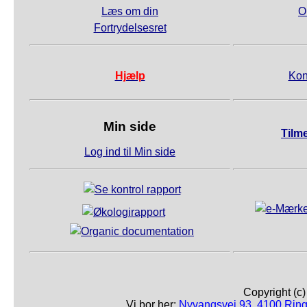
Læs om din
O
Fortrydelsesret
Hjælp
Kon
Min side
Tilm
Log ind til Min side
Copyright (c
Vi bor her:
Nyvangsvej 93, 4100 Ring