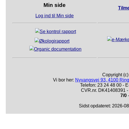
Min side
Tilm
Log ind til Min side
Copyright (c
Vi bor her:
Nyvangsvej 93, 4100 Ring
Telefon: 23 24 48 00 -
CVR.nr. DK41408391 - 
7/0
-
Sidst opdateret: 2026-0