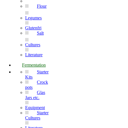
Flour
Legumes
Glutenfri
Salt
Cultures
Literature
Fermentation
Starter
Kits
Crock
pots
Glas
Jars etc.
Equipment
Starter
Cultures
Literature