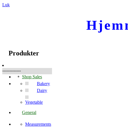
Luk
Hjem
☰
Produkter
Produkter
-------------
Shop Sales
Bakery
Dairy
Vegetable
General
Measurements