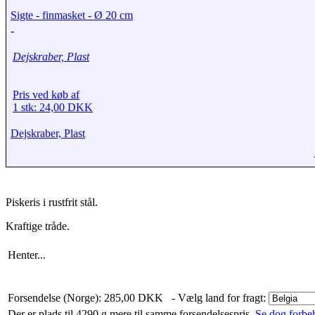
Sigte - finmasket - Ø 20 cm
-
Dejskraber, Plast
Pris ved køb af
1 stk: 24,00 DKK
Dejskraber, Plast
Piskeris i rustfrit stål.
Kraftige tråde.
Henter...
Forsendelse (Norge): 285,00 DKK
- Vælg land for fragt:
Der er plads til 4290 g mere til samme forsendelsespris.
Se dog forbeh