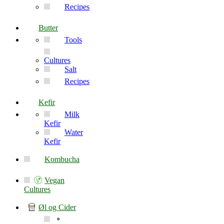
Recipes
Butter
Tools
Cultures
Salt
Recipes
Kefir
Milk
Kefir
Water
Kefir
Kombucha
Vegan
Cultures
Øl og Cider