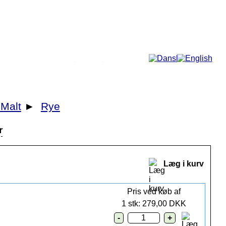
Mere...
 Malt
►
Rye
r
Læg i kurv
Pris ved køb af
1 stk:
279,00 DKK