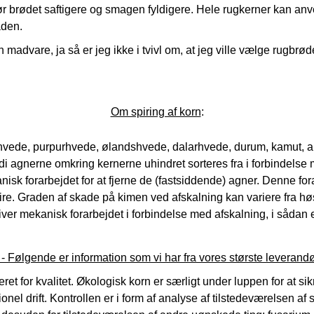
 gør brødet saftigere og smagen fyldigere. Hele rugkerner kan a
aden.
madvare, ja så er jeg ikke i tvivl om, at jeg ville vælge rugbrød
Om spiring af korn
:
ede, purpurhvede, ølandshvede, dalarhvede, durum, kamut, alm. r
ordi agnerne omkring kernerne uhindret sorteres fra i forbindelse
isk forarbejdet for at fjerne de (fastsiddende) agner. Denne fo
ire. Graden af skade på kimen ved afskalning kan variere fra høst t
ver mekanisk forarbejdet i forbindelse med afskalning, i sådan e
- Følgende er information som vi har fra vores største leverandø
et for kvalitet.
Økologisk korn er særligt under luppen for at sik
drift. Kontrollen er i form af analyse af tilstedeværelsen af 