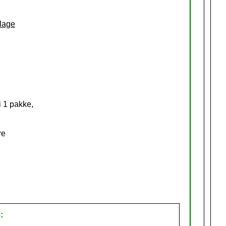
llage
i 1 pakke,
re
: