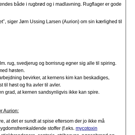
nvendes både i rugbrød og i madlavning. Rugflager er gode
et", siger Jørn Ussing Larsen (Aurion) om sin kærlighed til
ug, svedjerug og borrisrug egner sig alle til spiring.
 med høsten.
rarbejdning bevirker, at kernens kim kan beskadiges,
il høst og fra avler til avler.
n grad, at kernen sandsynligvis ikke kan spire.
r Aurion:
re, at det er sundt at spise eftersom der jo ikke må
sygdomsfremkaldende stoffer (f.eks.
mycotoxin