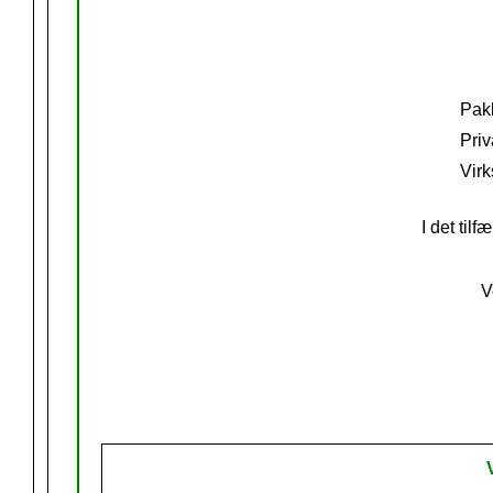
Pak
Pri
Vir
I det til
V