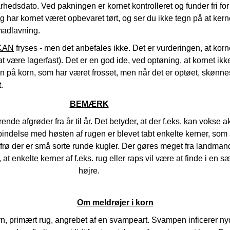
rhedsdato. Ved pakningen er kornet kontrolleret og funder fri fo
har kornet været opbevaret tørt, og ser du ikke tegn på at kern
/madlavning.
KAN
fryses - men det anbefales ikke. Det er vurderingen, at korn
t være lagerfast). Det er en god ide, ved optøning, at kornet ikk
n på korn, som har været frosset, men når det er optøet, skønne
.
BEMÆRK
nde afgrøder fra år til år. Det betyder, at der f.eks. kan vokse 
orbindelse med høsten af rugen er blevet tabt enkelte kerner, som s
 frø der er små sorte runde kugler. Der gøres meget fra landmand
t enkelte kerner af f.eks. rug eller raps vil være at finde i en 
højre.
Om meldrøjer i korn
rn, primært rug, angrebet af en svampeart. Svampen inficerer n