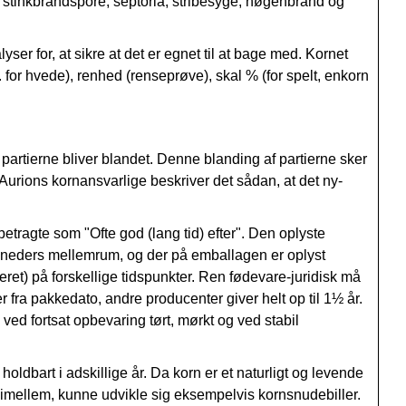
 s
tinkbrandspore, se
ptoria, s
tribesyge, n
øgenbrand og
ser for, at sikre at det er egnet til at bage med. Kornet
 for hvede), renhed (r
enseprøve), s
kal % (for spelt, enkorn
 partierne bliver blandet. Denne blanding af partierne sker
. Aurions kornansvarlige beskriver det sådan, at det ny-
betragte som "Ofte god (lang tid) efter". Den oplyste
 måneders mellemrum, og der på emballagen er oplyst
leret) på forskellige tidspunkter. Ren fødevare-juridisk må
 fra pakkedato, andre producenter giver helt op til 1½ år.
, ved fortsat opbevaring
tørt, mørkt og ved stabil
holdbart i adskillige år. Da korn er et naturligt og levende
g imellem, kunne udvikle sig eksempelvis kornsnudebiller.