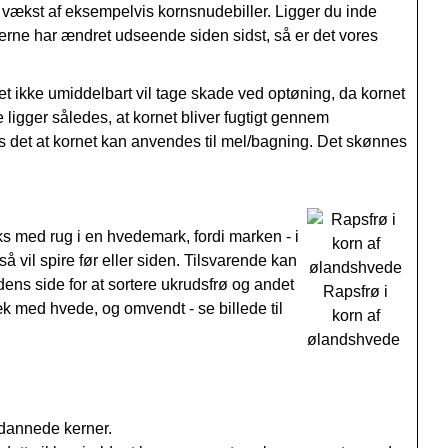
r vækst af eksempelvis kornsnudebiller. Ligger du inde
erne har ændret udseende siden sidst, så er det vores
et ikke umiddelbart vil tage skade ved optøning, da kornet
e ligger således, at kornet bliver fugtigt gennem
s det at kornet kan anvendes til mel/bagning. Det skønnes
aks med rug i en hvedemark, fordi marken - i
å vil spire før eller siden. Tilsvarende kan
ens side for at sortere ukrudsfrø og andet
Rapsfrø i
sæk med hvede, og omvendt - se billede til
korn af
ølandshvede
ydannede kerner.