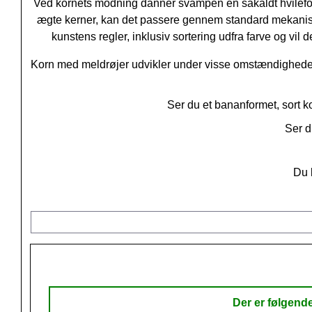
Ved kornets modning danner svampen en såkaldt hvileform,
ægte kerner, kan det passere gennem standard mekaniske
kunstens regler, inklusiv sortering udfra farve og vil 
Korn med meldrøjer udvikler under visse omstændigheder 
Ser du et bananformet, sort ko
Ser d
Du 
Der er følgend