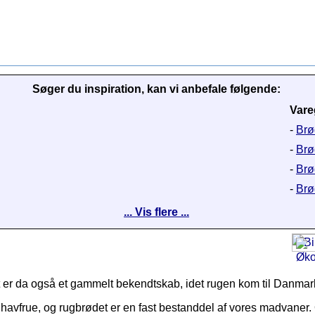
Søger du inspiration, kan vi anbefale følgende:
Vare
-
Brød
-
Brø
-
Brød
-
Brød
... Vis flere ...
 da også et gammelt bekendtskab, idet rugen kom til Danmark i
avfrue, og rugbrødet er en fast bestanddel af vores madvaner. Og