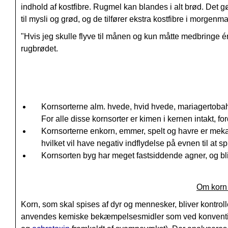
indhold af kostfibre. Rugmel kan blandes i alt brød. Det
til mysli og grød, og de tilfører ekstra kostfibre i morgenm
"Hvis jeg skulle flyve til månen og kun måtte medbringe én 
rugbrødet.
Kornsorterne alm. hvede, hvid hvede, mariagertobahv
For alle disse kornsorter er kimen i kernen intakt, f
Kornsorterne enkorn, emmer, spelt og havre er mekan
hvilket vil have negativ indflydelse på evnen til at sp
Kornsorten byg har meget fastsiddende agner, og bli
Om korn 
Korn, som skal spises af dyr og mennesker, bliver kontroller
anvendes kemiske bekæmpelsesmidler som ved konventionel 