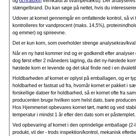
og
ochratoxin
fremkaldt af svampevækst).
Der analyseres 
s
tængelbrand. Du kan søge på nettet, hvis du interessere
Udover at kornet gennemgår en omfattende kontrol, så vi try
kontrolleres for
vandprocent (maks. 14,5%), proteinindhold
og emmer) og spireevne
.
Det er kun korn, som overholder strenge analysekrav/kva
Når en ny høst kommer ind og er godkendt efter analyser og 
dog først efter 2 måneders lagring, da det ny-høstede korn 
høstede korn er levende og det skal finde ned i en dvaletil
Holdbarheden af kornet er oplyst på emballagen, og er t
holdbarhed er fastsat ud fra, hvornår kornet er pakket i
forskellige datoer for holdbarhed, så er kornet ofte fra sam
producenten bruge hvilken som helst dato, bare producenten
Hos Hjemmeriet opbevares kornet tørt, mørkt og ved stabil 
temperatur i mindst 1 år efter den dato som er påstemplet.
Ved opbevaring af kornet i den oprindelige emballage (2-lags
produkt, vil der - trods inspektion/kontrol, mekanisk eft