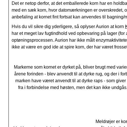
Det er netop derfor, at det emballerede korn har en holdba
med en sæk korn, hvor datomærkningen er overskredet, og 
anbefaling at kornet fint fortsat kan anvendes til bagning
Hvis du vil sikre dig yderligere, så oplyser Aurion at korn
har et meget lav fugtindhold ved opbevaring på lager (for a
optøningsprocessen. Aurion har ikke målt enzymaktivitete
ikke at være en god ide at spire korn, der har været frosset
Markerne som kornet er dyrket på, bliver brugt med variere
årene forinden - blev anvendt til at dyrke rug, og der i f
marken have været anvendt til at dyrke raps - som giver
fra i forbindelse med høsten, men det kan ikke undgås, a
Meldrøjer er ko