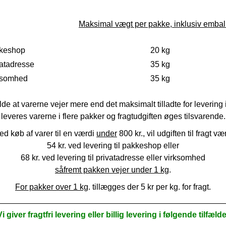
Maksimal vægt per pakke, inklusiv emba
keshop
20 kg
vatadresse
35 kg
ksomhed
35 kg
fælde at varerne vejer mere end det maksimalt tilladte for levering 
leveres varerne i flere pakker og fragtudgiften øges tilsvarende.
ed køb af varer til en værdi
under
800 kr.,
vil udgiften til fragt væ
54 kr.
ved levering til pakkeshop eller
68 kr. ved levering til
privatadresse eller virksomhed
såfremt pakken vejer under 1 kg
.
For pakker over 1 kg
. tillægges der
5
kr per kg. for fragt.
Vi giver fragtfri levering eller billig levering i følgende tilfælde