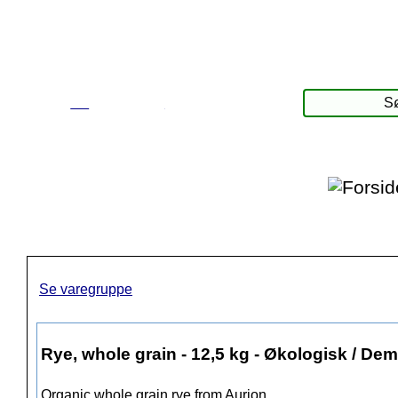
☰
Produkter
Se varegruppe
Rye, whole grain - 12,5 kg - Økologisk / Dem
Organic whole grain rye from Aurion