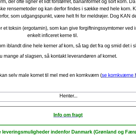
 der ofte ligner et lidt forstørret, bananformet og sort korn. 
 rensemetoder og kan derfor findes i sække med hele korn. Kor
derfor, som udgangspunkt, være helt fri for meldrøjer. D
og KAN der
et toksin (ergotamin), som kan give forgiftningssymtomer ved 
enkelt inficeret kerne til.
rn iblandt dine hele kerner af korn, så tag det fra og smid det i
u mange af slagsen, så kontakt leverandøren af kornet.
kan selv male kornet til mel med en kornkværn (
se kornkværne
Henter...
Info om fragt
e leveringsmuligheder indenfor Danmark (Grønland og Fær