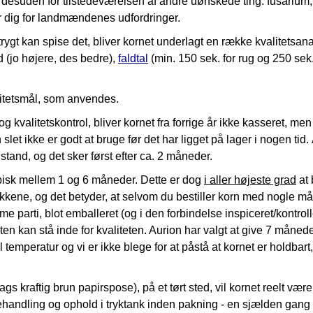
desuden for tilstedeværelsen af andre uønskede ting: fusarium,
r dig for landmændenes udfordringer.
gt kan spise det, bliver kornet underlagt en række kvalitetsanaly
 (jo højere, des bedre),
faldtal
(min. 150 sek. for rug og 250 sek.
litetsmål, som anvendes.
kvalitetskontrol, bliver kornet fra forrige år ikke kasseret, men
slet ikke er godt at bruge før det har ligget på lager i nogen tid
stand, og det sker først efter ca. 2 måneder.
ypisk mellem 1 og 6 måneder. Dette er dog
i aller højeste grad
at 
 sækkene, og det betyder, at selvom du bestiller korn med nogle
me parti, blot emballeret (og i den forbindelse inspiceret/kontrol
 kan stå inde for kvaliteten. Aurion har valgt at give 7 måneder
temperatur og vi er ikke blege for at påstå at kornet er holdbart
 kraftig brun papirspose), på et tørt sted, vil kornet reelt være 
erbehandling og ophold i tryktank inden pakning - en sjælden gan