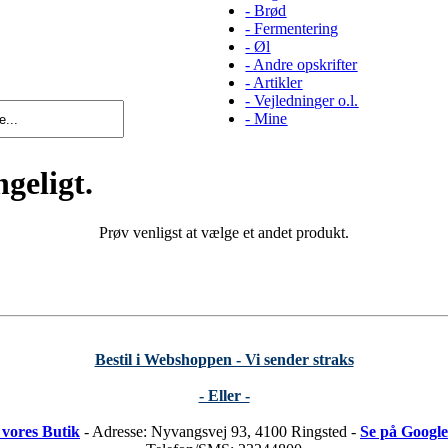
-
Brød
-
Fermentering
-
Øl
-
Andre opskrifter
-
Artikler
-
Vejledninger o.l.
-
Mine
geligt.
Prøv venligst at vælge et andet produkt.
Bestil i Webshoppen - Vi sender straks
- Eller -
 vores Butik
- Adresse: Nyvangsvej 93, 4100 Ringsted -
Se på Googl