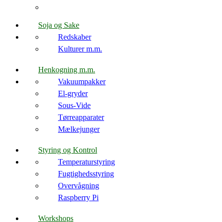
Soja og Sake
Redskaber
Kulturer m.m.
Henkogning m.m.
Vakuumpakker
El-gryder
Sous-Vide
Tørreapparater
Mælkejunger
Styring og Kontrol
Temperaturstyring
Fugtighedsstyring
Overvågning
Raspberry Pi
Workshops