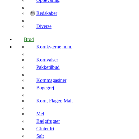
Opbevaring
Redskaber
Diverse
Brød
Kornkværne m.m.
Kornvalser
Pakketilbud
Kornmagasiner
Bagegrej
Korn, Flager, Malt
Mel
Bælgfrugter
Glutenfri
Salt