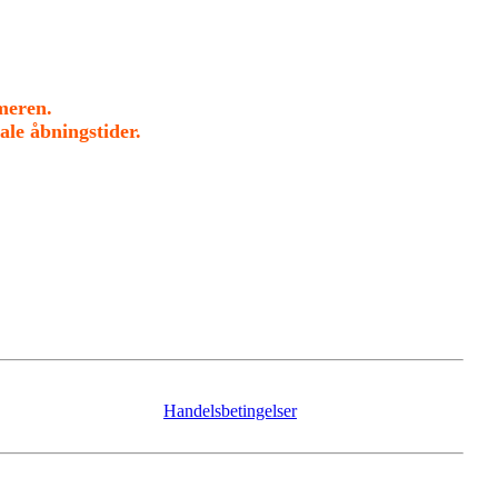
meren.
le åbningstider.
Handelsbetingelser