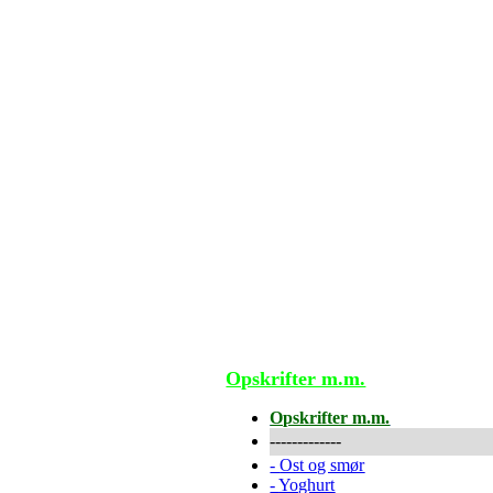
Opskrifter m.m.
Opskrifter m.m.
-------------
-
Ost og smør
-
Yoghurt