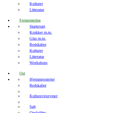
Kulturer
Litteratur
Fermentering
Startersæt
Krukker m.m.
Glas m.m.
Redskaber
Kulturer
Litteratur
Workshops
Ost
Hjemmeosterier
Redskaber
Kulturer/enzymer
Salt
Opskrifter