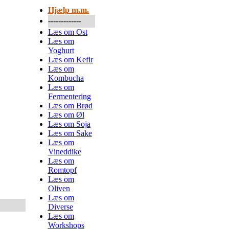
Hjælp m.m.
-------------
Læs om Ost
Læs om
Yoghurt
Læs om Kefir
Læs om
Kombucha
Læs om
Fermentering
Læs om Brød
Læs om Øl
Læs om Soja
Læs om Sake
Læs om
Vineddike
Læs om
Romtopf
Læs om
Oliven
Læs om
Diverse
Læs om
Workshops