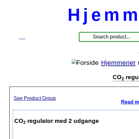
Hjemm
☰
Produkter
Hjemmeriet
CO
regu
2
See Product Group
Read mo
CO
regulator med 2 udgange
2