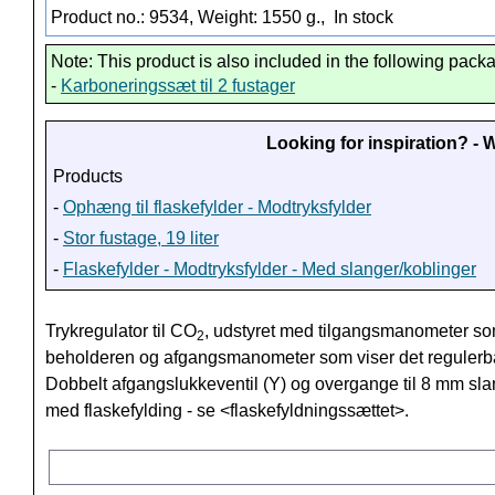
Product no.: 9534, Weight: 1550 g.,
In stock
Note: This product is also included in the following pack
-
Karboneringssæt til 2 fustager
Looking for inspiration? -
Products
-
Ophæng til flaskefylder - Modtryksfylder
-
Stor fustage, 19 liter
-
Flaskefylder - Modtryksfylder - Med slanger/koblinger
Trykregulator til CO
, udstyret med tilgangsmanometer som
2
beholderen og afgangsmanometer som viser det regulerbare
Dobbelt afgangslukkeventil (Y) og overgange til 8 mm slang
med flaskefylding - se <flaskefyldningssættet>.