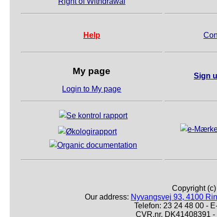
Right of Withdrawal
Help
Con
My page
Sign u
Login to My page
Copyright (c
Our address:
Nyvangsvej 93, 4100 Ri
Telefon: 23 24 48 00 -
CVR.nr. DK41408391 - 