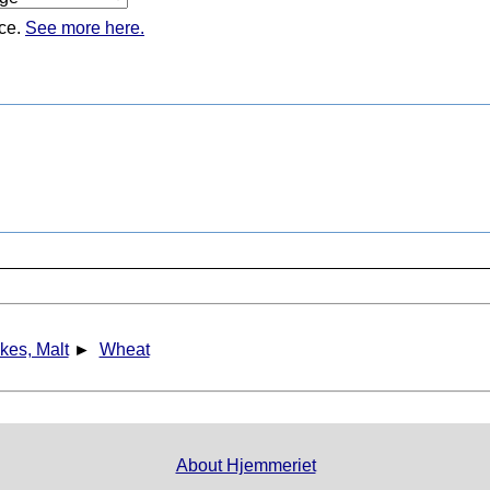
ice.
See more here.
kes, Malt
►
Wheat
About Hjemmeriet