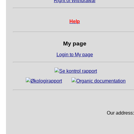
Right of Withdrawal
Help
My page
Login to My page
Our address