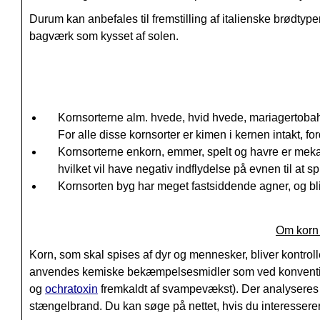
Durum kan anbefales til fremstilling af italienske brødtyp
bagværk som kysset af solen.
Kornsorterne alm. hvede, hvid hvede, mariagertobahv
For alle disse kornsorter er kimen i kernen intakt, f
Kornsorterne enkorn, emmer, spelt og havre er mekan
hvilket vil have negativ indflydelse på evnen til at sp
Kornsorten byg har meget fastsiddende agner, og bli
Om korn 
Korn, som skal spises af dyr og mennesker, bliver kontroller
anvendes kemiske bekæmpelsesmidler som ved konventionel 
og
ochratoxin
fremkaldt af svampevækst).
Der analyseres 
s
tængelbrand. Du kan søge på nettet, hvis du interessere