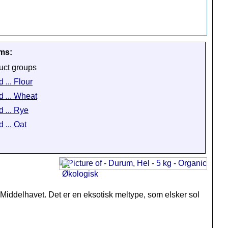
ems:
uct groups
 ... Flour
d ... Wheat
d ... Rye
 ... Oat
Middelhavet. Det er en eksotisk meltype, som elsker sol