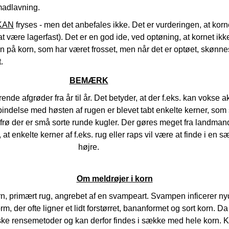
/madlavning.
KAN
fryses - men det anbefales ikke. Det er vurderingen, at korn
t være lagerfast). Det er en god ide, ved optøning, at kornet ikk
n på korn, som har været frosset, men når det er optøet, skønne
.
BEMÆRK
nde afgrøder fra år til år. Det betyder, at der f.eks. kan vokse 
orbindelse med høsten af rugen er blevet tabt enkelte kerner, som s
 frø der er små sorte runde kugler. Der gøres meget fra landmand
t enkelte kerner af f.eks. rug eller raps vil være at finde i en 
højre.
Om meldrøjer i korn
rn, primært rug, angrebet af en svampeart. Svampen inficerer n
 der ofte ligner et lidt forstørret, bananformet og sort korn. 
 rensemetoder og kan derfor findes i sække med hele korn. Kor