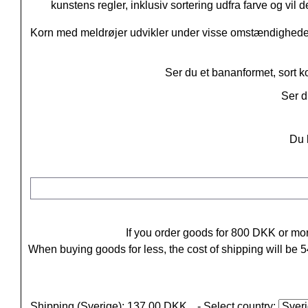
kunstens regler, inklusiv sortering udfra farve og vil 
Korn med meldrøjer udvikler under visse omstændigheder 
Ser du et bananformet, sort ko
Ser d
Du 
If you order goods for
800
DKK or more
When buying goods for less, the cost of shipping will be
5
Shipping (Sverige): 137,00 DKK
- Select country: