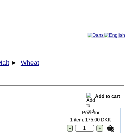
More...
Malt
►
Wheat
Add to cart
Price for
1 item:
175,00 DKK