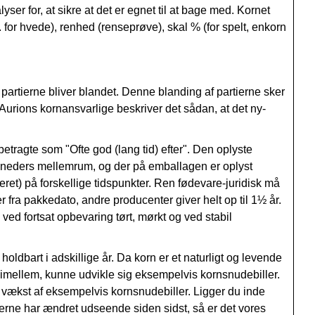
ser for, at sikre at det er egnet til at bage med. Kornet
 for hvede), renhed (r
enseprøve), s
kal % (for spelt, enkorn
 partierne bliver blandet. Denne blanding af partierne sker
. Aurions kornansvarlige beskriver det sådan, at det ny-
betragte som "Ofte god (lang tid) efter". Den oplyste
 måneders mellemrum, og der på emballagen er oplyst
leret) på forskellige tidspunkter. Ren fødevare-juridisk må
 fra pakkedato, andre producenter giver helt op til 1½ år.
, ved fortsat opbevaring
tørt, mørkt og ved stabil
holdbart i adskillige år. Da korn er et naturligt og levende
g imellem, kunne udvikle sig eksempelvis kornsnudebiller.
r vækst af eksempelvis kornsnudebiller. Ligger du inde
erne har ændret udseende siden sidst, så er det vores