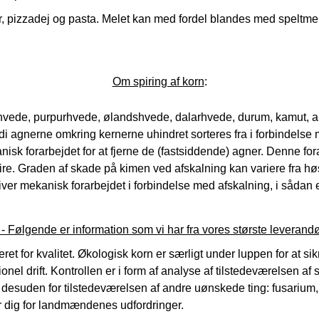
er, pizzadej og pasta. Melet kan med fordel blandes med speltmel 
Om spiring af korn
:
ede, purpurhvede, ølandshvede, dalarhvede, durum, kamut, alm. r
ordi agnerne omkring kernerne uhindret sorteres fra i forbindelse
isk forarbejdet for at fjerne de (fastsiddende) agner. Denne fo
ire. Graden af skade på kimen ved afskalning kan variere fra høst t
ver mekanisk forarbejdet i forbindelse med afskalning, i sådan e
- Følgende er information som vi har fra vores største leverandø
et for kvalitet.
Økologisk korn er særligt under luppen for at sik
drift. Kontrollen er i form af analyse af tilstedeværelsen af 
desuden for tilstedeværelsen af andre uønskede ting: fusarium,
r dig for landmændenes udfordringer.