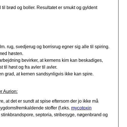
til brød og boller. Resultatet er smukt og gyldent
ug, svedjerug og borrisrug egner sig alle til spiring.
 med høsten.
rarbejdning bevirker, at kernens kim kan beskadiges,
il høst og fra avler til avler.
n grad, at kernen sandsynligvis ikke kan spire.
r Aurion:
re, at det er sundt at spise eftersom der jo ikke må
sygdomsfremkaldende stoffer (f.eks.
mycotoxin
 s
tinkbrandspore, se
ptoria, s
tribesyge, n
øgenbrand og