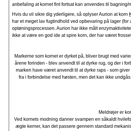
anbefaling at kornet fint fortsat kan anvendes til bagning
Hvis du vil sikre dig yderligere, så oplyser Aurion at korn
har et meget lav fugtindhold ved opbevaring på lager (for a
optøningsprocessen. Aurion har ikke målt enzymaktivitete
ikke at være en god ide at spire korn, der har været frosset
Markerne som kornet er dyrket på, bliver brugt med variere
årene forinden - blev anvendt til at dyrke rug, og der i f
marken have været anvendt til at dyrke raps - som giver
fra i forbindelse med høsten, men det kan ikke undgås, a
Meldrøjer er ko
Ved kornets modning danner svampen en såkaldt hvileform,
ægte kerner, kan det passere gennem standard mekaniske