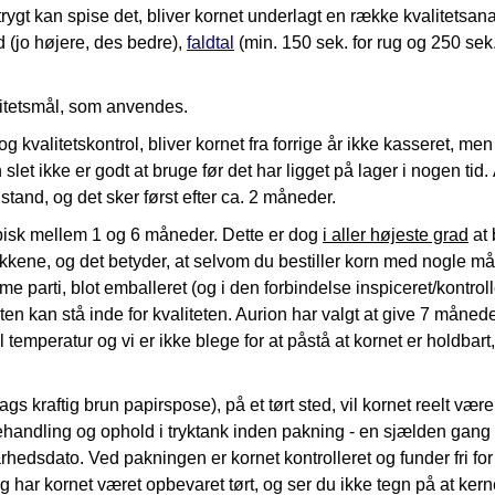
gt kan spise det, bliver kornet underlagt en række kvalitetsanaly
 (jo højere, des bedre),
faldtal
(min. 150 sek. for rug og 250 sek.
litetsmål, som anvendes.
kvalitetskontrol, bliver kornet fra forrige år ikke kasseret, men
slet ikke er godt at bruge før det har ligget på lager i nogen tid
stand, og det sker først efter ca. 2 måneder.
ypisk mellem 1 og 6 måneder. Dette er dog
i aller højeste grad
at 
 sækkene, og det betyder, at selvom du bestiller korn med nogle
me parti, blot emballeret (og i den forbindelse inspiceret/kontrol
 kan stå inde for kvaliteten. Aurion har valgt at give 7 måneder
temperatur og vi er ikke blege for at påstå at kornet er holdbart
 kraftig brun papirspose), på et tørt sted, vil kornet reelt være 
erbehandling og ophold i tryktank inden pakning - en sjælden gan
rhedsdato. Ved pakningen er kornet kontrolleret og funder fri fo
har kornet været opbevaret tørt, og ser du ikke tegn på at kern