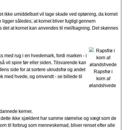
et ikke umiddelbart vil tage skade ved optøning, da kornet
e ligger således, at kornet bliver fugtigt gennem
s det at kornet kan anvendes til mel/bagning. Det skønnes
aks med rug i en hvedemark, fordi marken - i
å vil spire før eller siden. Tilsvarende kan
ens side for at sortere ukrudsfrø og andet
Rapsfrø i
sæk med hvede, og omvendt - se billede til
korn af
ølandshvede
ydannede kerner.
Da dette ikke sjældent har samme størrelse og vægt som de
n til forbrug som menneskemad, bliver renset efter alle