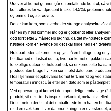
Udover at kornet gennemgår en omfattende kontrol, så vi try
kontrolleres for
vandprocent (maks. 14,5%), proteinindhold
og emmer) og spireevne
.
Det er kun korn, som overholder strenge analysekrav/kva
Når en ny høst kommer ind og er godkendt efter analyser og 
dog først efter 2 måneders lagring, da det ny-høstede korn 
høstede korn er levende og det skal finde ned i en dvaletil
Holdbarheden af kornet er oplyst på emballagen, og er t
holdbarhed er fastsat ud fra, hvornår kornet er pakket i
forskellige datoer for holdbarhed, så er kornet ofte fra sam
producenten bruge hvilken som helst dato, bare producenten
Hos Hjemmeriet opbevares kornet tørt, mørkt og ved stabil 
temperatur i mindst 1 år efter den dato som er påstemplet.
Ved opbevaring af kornet i den oprindelige emballage (2-lags
produkt, vil der - trods inspektion/kontrol, mekanisk eft
Det er netop derfor, at det emballerede korn har en holdba
med en sæk korn, hvor datomærkningen er overskredet, og 