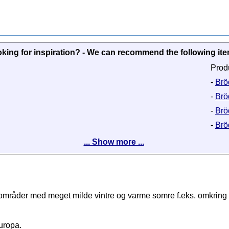
king for inspiration? - We can recommend the following it
Prod
-
Bröd
-
Brö
-
Brö
-
Bröd
... Show more ...
 områder med meget milde vintre og varme somre f.eks. omkring 
uropa.