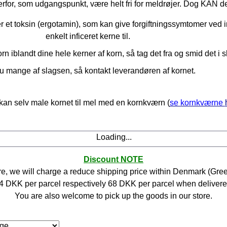
derfor, som udgangspunkt, være helt fri for meldrøjer. D
og KAN der
et toksin (ergotamin), som kan give forgiftningssymtomer ved 
enkelt inficeret kerne til.
rn iblandt dine hele kerner af korn, så tag det fra og smid det i
u mange af slagsen, så kontakt leverandøren af kornet.
kan selv male kornet til mel med en kornkværn (
se kornkværne
Loading...
Discount NOTE
, we will charge a reduce shipping price within Denmark (
Gree
4
DKK per parcel respectively
68
DKK per parcel when delivered
You are also welcome to pick up the goods in our store.