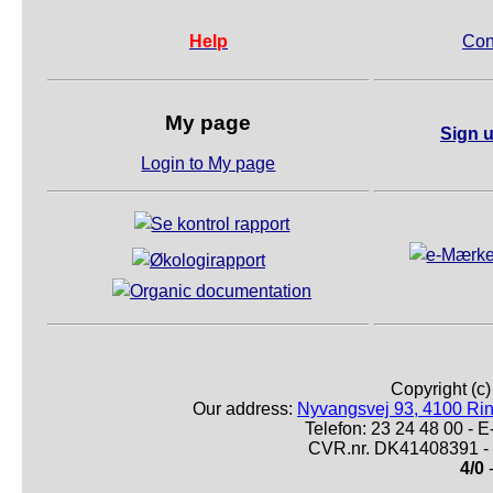
Help
Con
My page
Sign u
Login to My page
Copyright (c
Our address:
Nyvangsvej 93, 4100 Ri
Telefon: 23 24 48 00 -
CVR.nr. DK41408391 - 
4/0
-