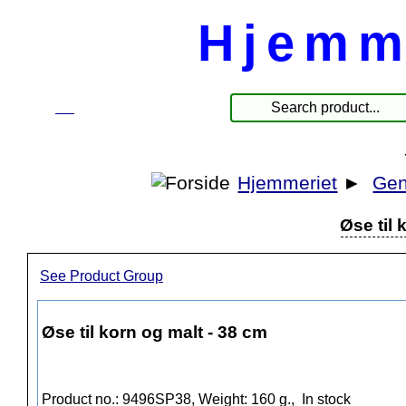
Hjemm
☰
Produkter
Hjemmeriet
►
Gen
Øse til 
See Product Group
Øse til korn og malt - 38 cm
Product no.: 9496SP38, Weight: 160 g.,
In stock