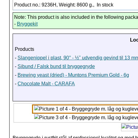
Product no.: 9236H, Weight: 8600 g.,
In stock
Note: This product is also included in the following pack
-
Bryggekit
Loo
Products
-
Slangenippel i plast, 90° - ½" udvendig gevind til 13 m
-
Sibund / Falsk bund til bryggegryde
-
Brewing yeast (dried) - Muntons Premium Gold - 6g
-
Chocolate Malt - CARAFA
Bryggegryde i rustfrit stål af professionel kvalitet og med 