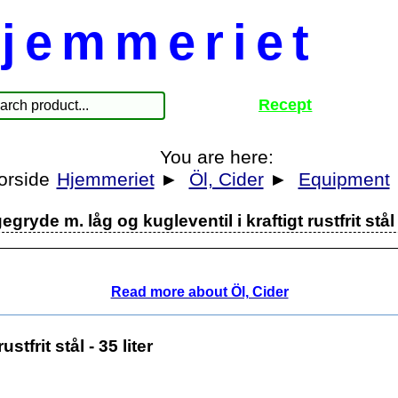
jemmeriet
Recept
You are here:
Hjemmeriet
►
Öl, Cider
►
Equipment
gryde m. låg og kugleventil i kraftigt rustfrit stål -
Read more about Öl, Cider
tfrit stål - 35 liter