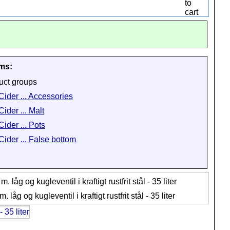
ems:
uct groups
 Cider ... Accessories
Cider ... Malt
Cider ... Pots
Cider ... False bottom