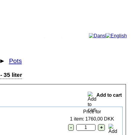
More...
►
Pots
 35 liter
Add to cart
Price for
1 item: 1760,00 DKK