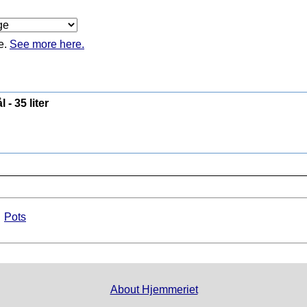
e.
See more here.
 - 35 liter
►
Pots
About Hjemmeriet