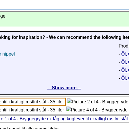
age:
king for inspiration? - We can recommend the following it
Prod
m nippel
-
Öl,
-
Öl, 
-
Öl, 
-
Öl, 
... Show more ...
bund egnet til alle varmekilder.