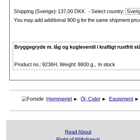
Shipping (Sverige): 137,00 DKK
- Select country:
You may add additional 900 g for the same shipment pric
Bryggegryde m. låg og kugleventil i kraftigt rustfrit stål
Product no.: 9236H, Weight: 8600 g.,
In stock
Hjemmeriet
►
Öl, Cider
►
Equipment
Read About
Right of Withdrawal