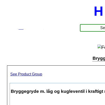
H
☰
Produkter
Brygge
See Product Group
Bryggegryde m. låg og kugleventil i kraftigt rus