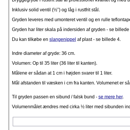
Inklusiv solid ventil (½") og låg i rustfrit stål.
Gryden leveres med umonteret ventil og en rulle teflontape
Gryden har liter skala på indersiden af gryden - se billede
Du kan tilkøbe en
slangenippel
af plast - se billede 4.
Indre diameter af gryde: 36 cm.
Volumen: Op til 35 liter (36 liter til kanten).
Målene er sådan at 1 cm i højden svarer til 1 liter.
Mål afstanden til væsken i cm fra kanten. Volumenet er så 
Til gryden passen en sibund / falsk bund -
se mere her
.
Volumenmålet ændres med cirka ½ liter med sibunden ind