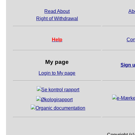
Read About
Ab
Right of Withdrawal
Help
Con
My page
Sign u
Login to My page
Copyright (c