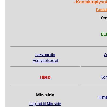
- Kontaktoplysni
Butik
Ons
ELL
Læs om din
O
Fortrydelsesret
Hjælp
Kon
Min side
Tilm
Log ind til Min side