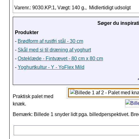
Varenr.: 9030.KP.1, Vægt: 140 g.,
Midlertidigt udsolgt
Søger du inspirat
Produkter
-
Brødform af rustfri stål - 30 cm
-
Skål med si til dræning af yoghurt
-
Osteklæde - Fintvævet - 80 cm x 80 cm
-
Yoghurtkultur - Y - YoFlex Mild
Praktisk palet med
knæk.
Bemærk: Billede 1 snyder lidt pga. billedperspektivet. Bre