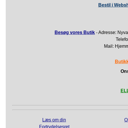
Bestil i Webs
Besøg vores Butik
- Adresse: Nyva
Telef
Mail: Hjem
Butik
Ons
ELL
Læs om din
O
Fortrydelsesret