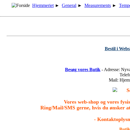
Hjemmeriet
►
General
►
Measurements
►
Tempe
Bestil i Web
Besøg vores Butik
- Adresse: Nyv
Tele
Mail: Hje
S
Vores web-shop og vores fys
Ring/Mail/SMS gerne, hvis du ønsker a
- Kontaktoplysn
Butik