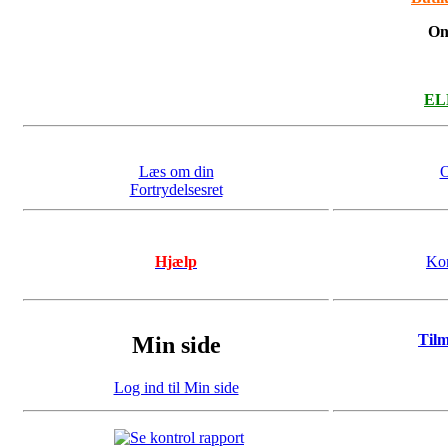
On
ELL
Læs om din
O
Fortrydelsesret
Hjælp
Kon
Til
Min side
Log ind til Min side