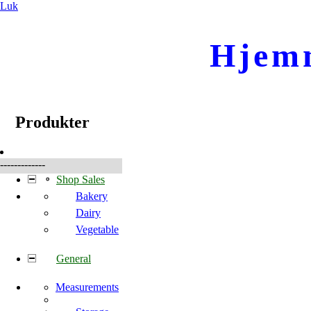
Luk
Hjem
☰
Produkter
Produkter
-------------
Shop Sales
Bakery
Dairy
Vegetable
General
Measurements