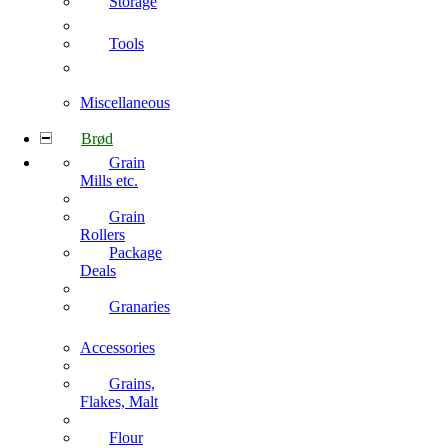
Storage
Tools
Miscellaneous
Brød
Grain
Mills etc.
Grain
Rollers
Package
Deals
Granaries
Accessories
Grains,
Flakes, Malt
Flour