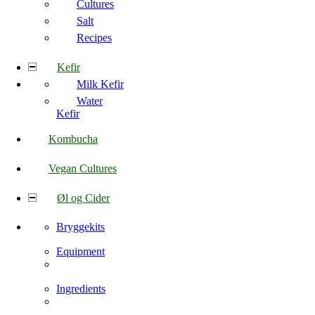
Cultures
Salt
Recipes
Kefir
Milk Kefir
Water
Kefir
Kombucha
Vegan Cultures
Øl og Cider
Bryggekits
Equipment
Ingredients