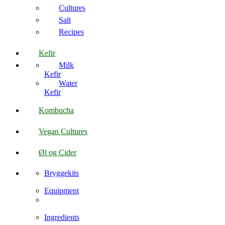
Cultures
Salt
Recipes
Kefir
Milk
Kefir
Water
Kefir
Kombucha
Vegan Cultures
Øl og Cider
Bryggekits
Equipment
Ingredients