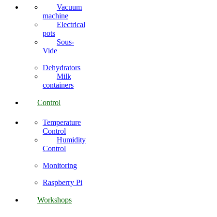
Vacuum
machine
Electrical
pots
Sous-
Vide
Dehydrators
Milk
containers
Control
Temperature
Control
Humidity
Control
Monitoring
Raspberry Pi
Workshops