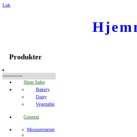
Luk
Hjem
☰
Produkter
Produkter
-------------
Shop Sales
Bakery
Dairy
Vegetable
General
Measurements