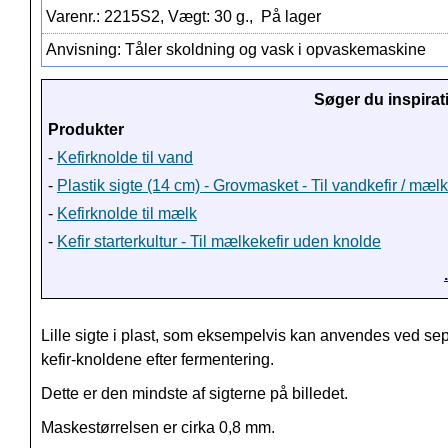
Varenr.: 2215S2, Vægt: 30 g.,
På lager
Anvisning: Tåler skoldning og vask i opvaskemaskine
Søger du inspirat
Produkter
-
Kefirknolde til vand
-
Plastik sigte (14 cm) - Grovmasket - Til vandkefir / mæl
-
Kefirknolde til mælk
-
Kefir starterkultur - Til mælkekefir
uden
knolde
Lille sigte i plast, som eksempelvis kan anvendes ved sep
kefir-knoldene efter fermentering.
Dette er den mindste af sigterne på billedet.
Maskestørrelsen er cirka 0,8 mm.