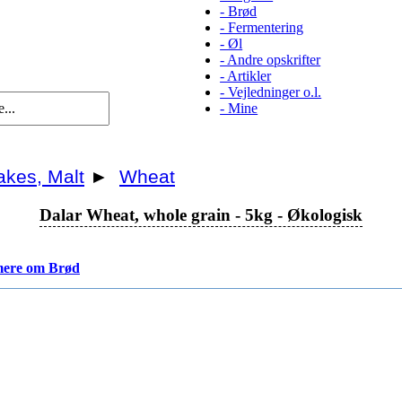
-
Brød
-
Fermentering
-
Øl
-
Andre opskrifter
-
Artikler
-
Vejledninger o.l.
-
Mine
akes, Malt
►
Wheat
Dalar Wheat, whole grain - 5kg - Økologisk
ere om Brød