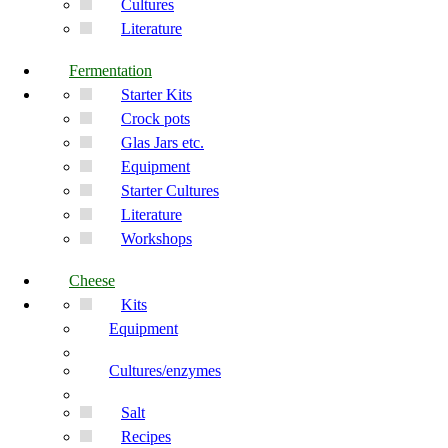
Cultures
Literature
Fermentation
Starter Kits
Crock pots
Glas Jars etc.
Equipment
Starter Cultures
Literature
Workshops
Cheese
Kits
Equipment
Cultures/enzymes
Salt
Recipes