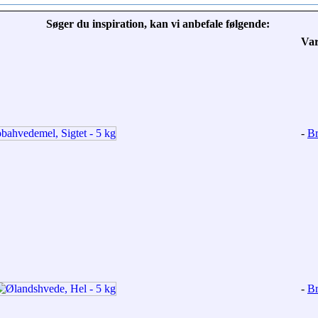
Søger du inspiration, kan vi anbefale følgende:
Va
-
Br
-
Br