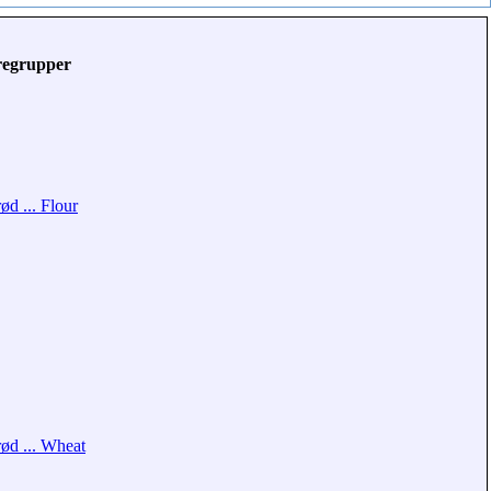
regrupper
ød ... Flour
ød ... Wheat