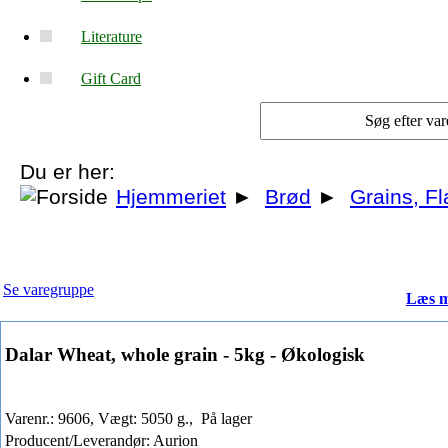
Literature
Gift Card
Du er her:
Hjemmeriet
►
Brød
►
Grains, Fl
Se varegruppe
Læs m
Dalar Wheat, whole grain - 5kg - Økologisk
Varenr.: 9606, Vægt: 5050 g.,
På lager
Producent/Leverandør: Aurion