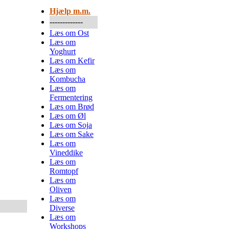
Hjælp m.m.
-------------
Læs om Ost
Læs om
Yoghurt
Læs om Kefir
Læs om
Kombucha
Læs om
Fermentering
Læs om Brød
Læs om Øl
Læs om Soja
Læs om Sake
Læs om
Vineddike
Læs om
Romtopf
Læs om
Oliven
Læs om
Diverse
Læs om
Workshops