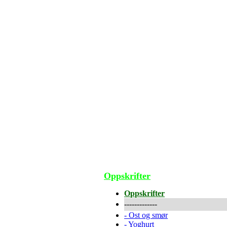
Oppskrifter
Oppskrifter
-------------
-
Ost og smør
-
Yoghurt