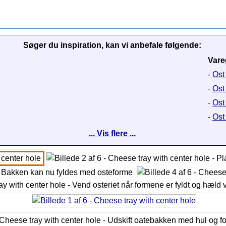
Søger du inspiration, kan vi anbefale følgende:
Vare
-
Ost 
-
Ost
-
Ost 
-
Ost
... Vis flere ...