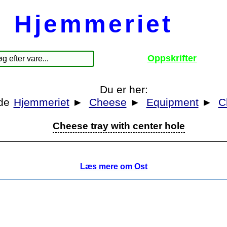
Hjemmeriet
Oppskrifter
Du er her:
Hjemmeriet
►
Cheese
►
Equipment
►
C
Cheese tray with center hole
Læs mere om Ost