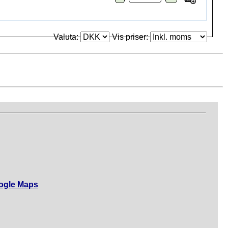
Valuta:
Vis priser:
ogle Maps