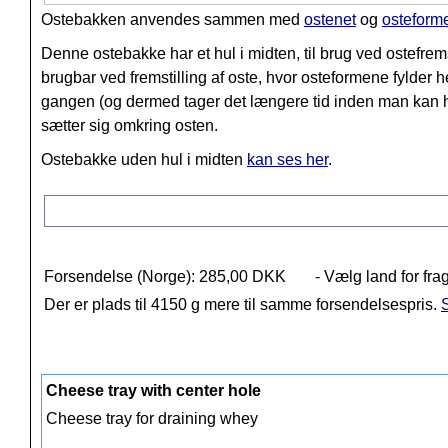
Ostebakken anvendes sammen med
ostenet
og
osteform
Denne ostebakke har et hul i midten, til brug ved ostefrems
brugbar ved fremstilling af oste, hvor osteformene fylder h
gangen (og dermed tager det længere tid inden man kan hæ
sætter sig omkring osten.
Ostebakke uden hul i midten
kan ses her
.
Forsendelse (Norge): 285,00 DKK
- Vælg land for fra
Der er plads til 4150 g mere til samme forsendelsespris.
S
Cheese tray with center hole
Cheese tray for draining whey