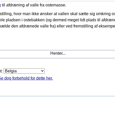
e
til afdræning af valle fra ostemasse.
tilling, hvor man ikke ønsker at vallen skal sætte sig omkring os
ele pladsen i ostebakken (og dermed meget lidt plads til afdrænet
lde den afdrænede valle fra) eller ved fremstilling af eksempe
Henter...
gt:
e dog forbehold for dette her.