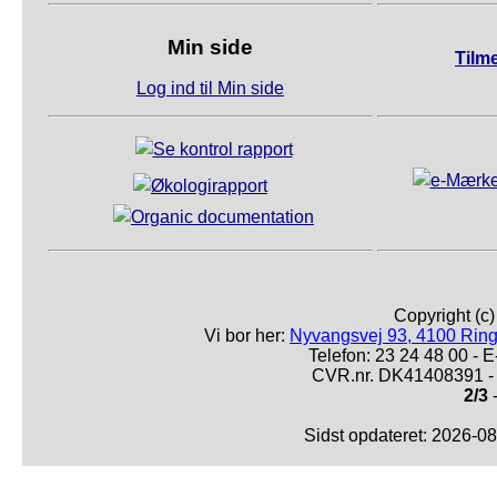
Min side
Tilm
Log ind til Min side
Copyright (c
Vi bor her:
Nyvangsvej 93, 4100 Ring
Telefon: 23 24 48 00 -
CVR.nr. DK41408391 - 
2/3
-
Sidst opdateret: 2026-0