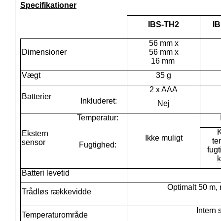
Specifikationer
IBS-TH2
IB
56 mm x
Dimensioner
56 mm x
16 mm
Vægt
35 g
2 x AAA
Batterier
Inkluderet:
Nej
Temperatur:
Ekstern
Ikke muligt
te
sensor
Fugtighed:
fug
k
Batteri levetid
Optimalt 50 m,
Trådløs rækkevidde
Intern 
Temperaturområde