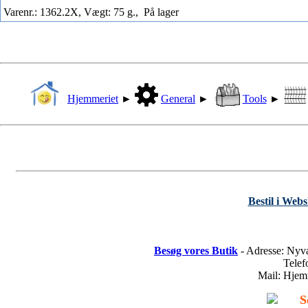
Varenr.: 1362.2X, Vægt: 75 g.,
På lager
Hjemmeriet
►
General
►
Tools
►
Bestil i Web
Besøg vores Butik
- Adresse: Nyv
Tele
Mail: Hje
S