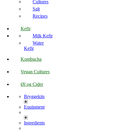
Cultures
Salt
Recipes
Kefir
Milk Kefir
Water
Kefir
Kombucha
Vegan Cultures
Øl og Cider
Bryggekits
Equipment
Ingredients