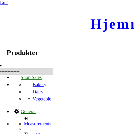
Luk
Hjem
☰
Produkter
Produkter
-------------
Shop Sales
Bakery
Dairy
Vegetable
General
Measurements