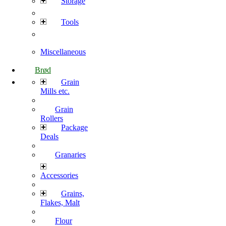
Storage
Tools
Miscellaneous
Brød
Grain
Mills etc.
Grain
Rollers
Package
Deals
Granaries
Accessories
Grains,
Flakes, Malt
Flour