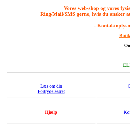
Vores web-shop og vores fys
Ring/Mail/SMS gerne, hvis du ønsker a
- Kontaktoplysn
Butik
On
ELL
Læs om din
O
Fortrydelsesret
Hjælp
Kon