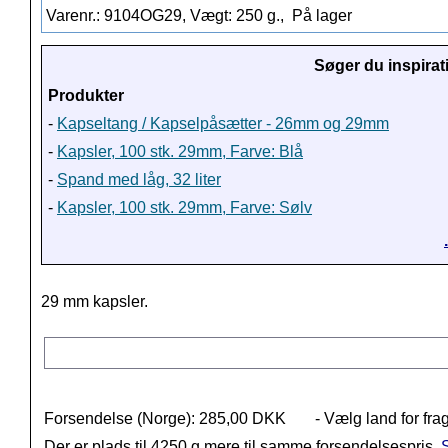
Varenr.: 9104OG29, Vægt: 250 g.,
På lager
Søger du inspirat
Produkter
-
Kapseltang / Kapselpåsætter - 26mm og 29mm
-
Kapsler, 100 stk. 29mm, Farve: Blå
-
Spand med låg, 32 liter
-
Kapsler, 100 stk. 29mm, Farve: Sølv
29 mm kapsler.
Forsendelse (Norge): 285,00 DKK
- Vælg land for fra
Der er plads til 4250 g mere til samme forsendelsespris.
S