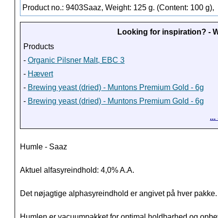
Product no.: 9403Saaz, Weight: 125 g. (Content: 100 g),
Looking for inspiration? -
Products
-
Organic Pilsner Malt, EBC 3
-
Hævert
-
Brewing yeast (dried) - Muntons Premium Gold - 6g
-
Brewing yeast (dried) - Muntons Premium Gold - 6g
..
Humle - Saaz
Aktuel alfasyreindhold: 4,0% A.A.
Det nøjagtige alphasyreindhold er angivet på hver pakke.
Humlen er vacuumpakket for optimal holdbarhed og opbeva