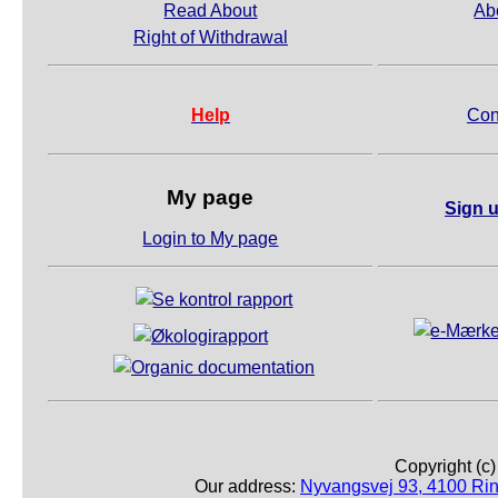
Read About
Ab
Right of Withdrawal
Help
Con
My page
Sign u
Login to My page
Copyright (c
Our address:
Nyvangsvej 93, 4100 Ri