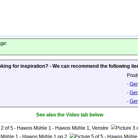
age:
king for inspiration? - We can recommend the following it
Prod
-
Gen
-
Gen
-
Gene
See also the Video tab below