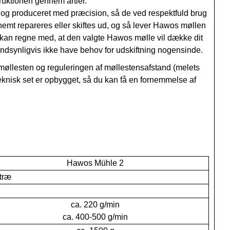
ruktionen gennem årtier.
r og produceret med præcision, så de ved respektfuld brug
 nemt repareres eller skiftes ud, og så lever Hawos møllen
u kan regne med, at den valgte Hawos mølle vil dække dit
andsynligvis ikke have behov for udskiftning nogensinde.
lesten og reguleringen af møllestensafstand (melets
teknisk set er opbygget, så du kan få en fornemmelse af
Hawos Mühle 2
træ
ca. 220 g/min
ca. 400-500 g/min