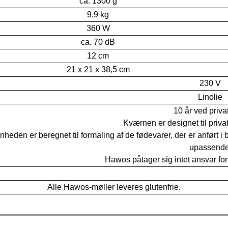
ca. 1300 g
9,9 kg
360 W
ca. 70 dB
12 cm
21 x 21 x 38,5 cm
230 V
Linolie
10 år ved priva
Kværnen er designet til priv
nheden er beregnet til formaling af de fødevarer, der er anført
upassende
Hawos påtager sig intet ansvar for 
Alle Hawos-møller leveres glutenfrie.