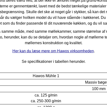
st deres værd ved, at der ikke er ændret meget på grund-konst
ukterne er gennemtænkt, lavet med de bedst tænkelige materiale
dsbegrænsning. Skulle det ske at noget går i stykker, så kan det
, når du vælger hvilken model du vil have stående i køkkenet. D
et som du finder passende til dit nuværende køkken, og du vil s
å samme måde, med samme møllekammer, samme størrelse af møl
ideo, herunder, kan du se detaljer om, hvordan nogle af møllerne 
møllernes konstruktion og kvalitet.
Her kan du læse mere om Hawos virksomheden
.
Se specifikationer i tabellen herunder.
Hawos Mühle 1
Massiv bøge
100 mm
ca. 125 g/min
ca. 250-300 g/min