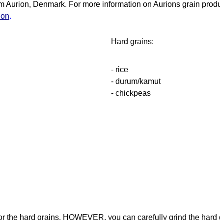
 Aurion, Denmark. For more information on Aurions grain produc
ion
.
Hard grains:
- rice
- durum/kamut
- chickpeas
or the hard grains. HOWEVER, you can carefully grind the hard gra