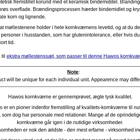
ntetisk fremstillet korund med et keramisk bindemiddel. Blandi
/porøs overflade. Brændingsprocessen hærder bindemidlet og krysta
ale korn og lignende.
t møllestenene holder i hele kornkværnens levetid, og at du derf
personer i husstanden, som har glutenintolerance, eller hvis du 
ort tid.
 til
ekstra møllestenssæt, som passer til denne Hawos kornkvæ
Note
:
ct will be unique for each individual unit. Appearence may diffe
Hawos kornkværne er gennemprøvet, ægte tysk kvalitet.
 er en pioner
indenfor fremstilling af kvalitets-kornkværne til n
som dog har personale med relationer. Mange af de oprindelige
kornkværne går igen i de nutidige virksomheder.
somheden er
nok den ældste - den mest erfarne - virksomhed ind