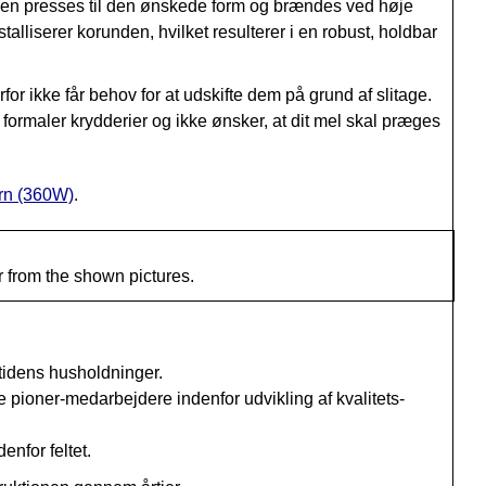
ngen presses til den ønskede form og brændes ved høje
lliserer korunden, hvilket resulterer i en robust, holdbar
or ikke får behov for at udskifte dem på grund af slitage.
formaler krydderier og ikke ønsker, at dit mel skal præges
rn (360W)
.
r from the shown pictures.
utidens husholdninger.
 pioner-medarbejdere indenfor udvikling af
kvalitets-
enfor feltet.