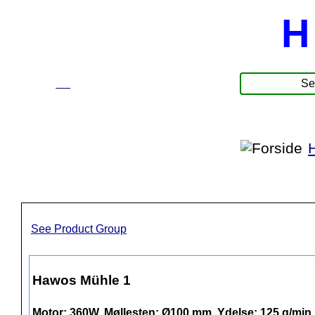
H
☰
Products
See Product Group
Hawos Mühle 1
Motor: 360W, Møllesten: Ø100 mm, Ydelse: 125 g/min