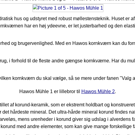
ratisk hus og udstyret med robust møllestensteknik. Huset er 
rnkværnen har en høj ydeevne, er let justerbarhed og den elast
ed og brugervenlighed. Med en Hawos kornkværn kan du formale a
ug, i forhold til de fleste andre gængse kornkværne.
Har du muli
 hvilken kornkværn du skal vælge, så se mere under fanen "Valg 
Hawos Mühle 1 er lillebror til
Hawos Mühle 2
.
illet af korund-keramik, som er ekstremt holdbart og konstruere
 hårdeste mineral. Det ultra-hårde mineral korund findes naturlig
arveløs, mens urenheder i korund giver sig udslag i alverdens 
af korund med andre elementer, som kan give mange forskellige f