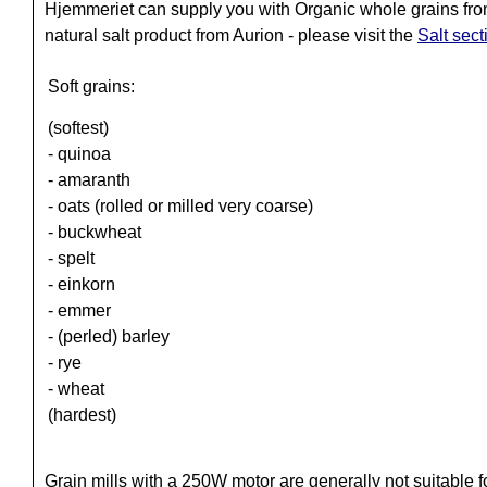
Hjemmeriet can supply you with Organic whole grains from
natural salt product from Aurion - please visit the
Salt sect
Soft grains:
(softest)
- quinoa
- amaranth
- oats (rolled or milled very coarse)
- buckwheat
- spelt
- einkorn
- emmer
- (perled) barley
- rye
- wheat
(hardest)
Grain mills with a 250W motor are generally not suitable f