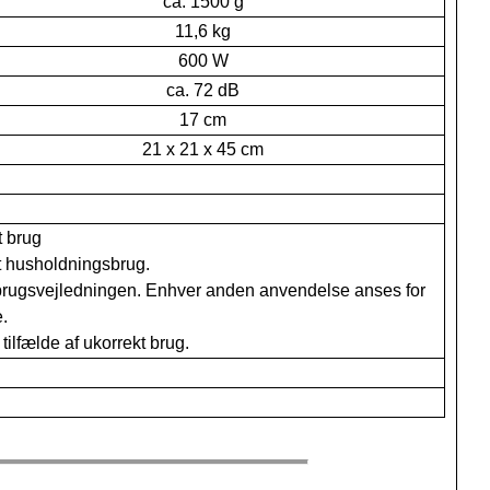
ca. 1500 g
11,6 kg
600 W
ca. 72 dB
17 cm
21 x 21 x 45 cm
t brug
at husholdningsbrug.
 i brugsvejledningen. Enhver anden anvendelse anses for
.
tilfælde af ukorrekt brug.