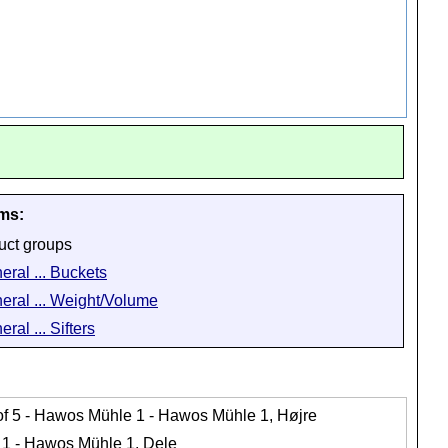
ems:
uct groups
eral ... Buckets
eral ... Weight/Volume
ral ... Sifters