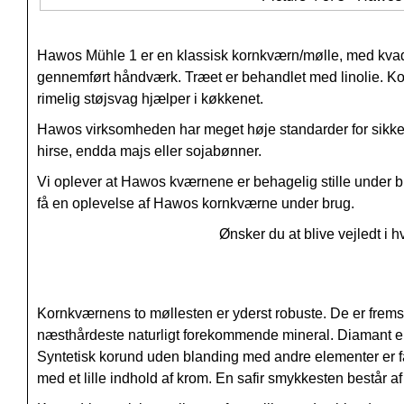
Hawos Mühle 1 er en klassisk kornkværn/mølle, med kvad
gennemført håndværk. Træet er behandlet med linolie. Ko
rimelig støjsvag hjælper i køkkenet.
Hawos virksomheden har meget høje standarder for sikkerh
hirse, endda majs eller sojabønner.
Vi oplever at Hawos kværnene er behagelig stille under br
få en oplevelse af Hawos kornkværne under brug.
Ønsker du at blive vejledt i
Kornkværnens to møllesten er yderst robuste. De er fremst
næsthårdeste naturligt forekommende mineral. Diamant er det
Syntetisk korund uden blanding med andre elementer er f
med et lille indhold af krom. En safir smykkesten består 