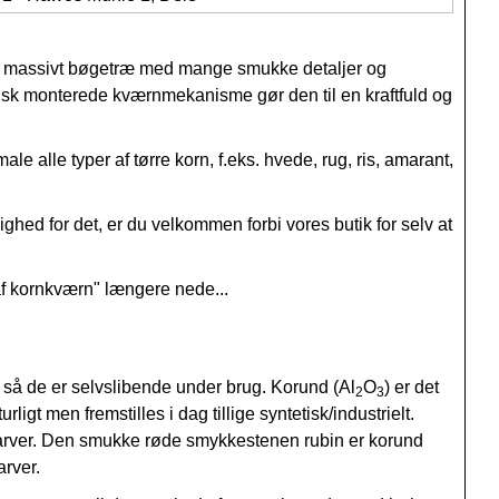
af massivt bøgetræ med mange smukke detaljer og
isk monterede kværnmekanisme gør den til en kraftfuld og
lle typer af tørre korn, f.eks. hvede, rug, ris, amarant,
ghed for det, er du velkommen forbi vores butik for selv at
af kornkværn" længere nede...
t så de er selvslibende under brug. Korund (Al
O
) er det
2
3
t men fremstilles i dag tillige syntetisk/industrielt.
farver. Den smukke røde smykkestenen rubin er korund
arver.