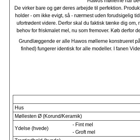
Hawos møllerne har bevi
De virker bare og gør deres arbejde til perfektion. Prod
holder - om ikke evigt, så - nærmest uden forudsigelig ti
ufortrødent videre. Derfor skal du faktisk tænke dig om
behov for friskmalet mel, nu som fremover. Køb derfor d
Grundlæggende er alle Hawos møllerne konstrueret p
finhed) fungerer identisk for alle modeller. I fanen V
Hus
Møllesten Ø (Korund/Keramik)
- Fint mel
Ydelse (hvede)
- Groft mel