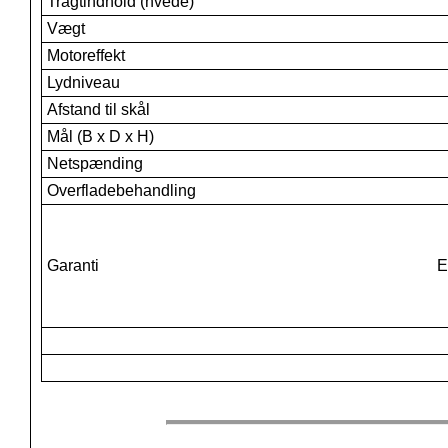
Tragtindhold (hvede)
Vægt
Motoreffekt
Lydniveau
Afstand til skål
Mål (B x D x H)
Netspænding
Overfladebehandling
Garanti
E