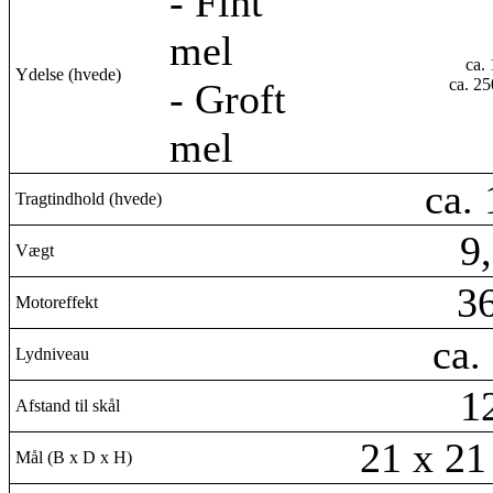
- Fint
mel
ca.
Ydelse (hvede)
ca. 2
- Groft
mel
ca.
Tragtindhold (hvede)
9
Vægt
3
Motoreffekt
ca.
Lydniveau
1
Afstand til skål
21 x 21
Mål (B x D x H)