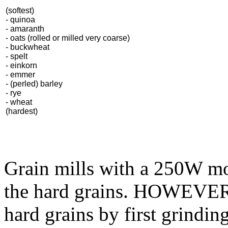
(softest)
- quinoa
- amaranth
- oats (rolled or milled very coarse)
- buckwheat
- spelt
- einkorn
- emmer
- (perled) barley
- rye
- wheat
(hardest)
Grain mills with a 250W mot
the hard grains. HOWEVER, 
hard grains by first grinding