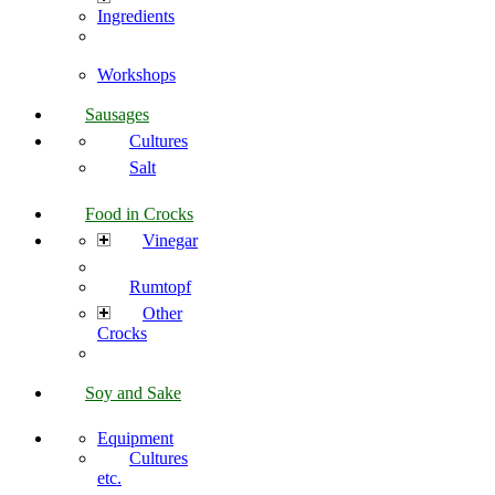
Ingredients
Workshops
Sausages
Cultures
Salt
Food in Crocks
Vinegar
Rumtopf
Other
Crocks
Soy and Sake
Equipment
Cultures
etc.