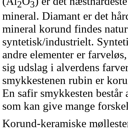
(Al
O
) er det næsthårdest
2
3
mineral. Diamant er det hår
mineral korund findes naturl
syntetisk/industrielt. Synt
andre elementer er farveløs
sig udslag i alverdens farv
smykkestenen rubin er korun
En safir smykkesten består
som kan give mange forskell
Korund-keramiske møllesten