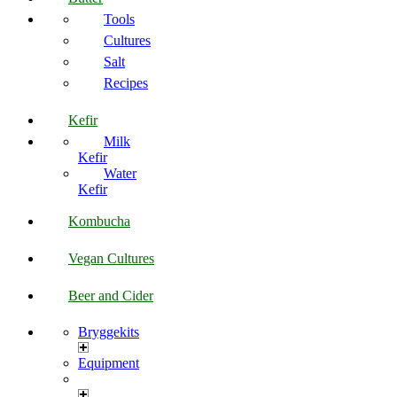
Tools
Cultures
Salt
Recipes
Kefir
Milk
Kefir
Water
Kefir
Kombucha
Vegan Cultures
Beer and Cider
Bryggekits
Equipment