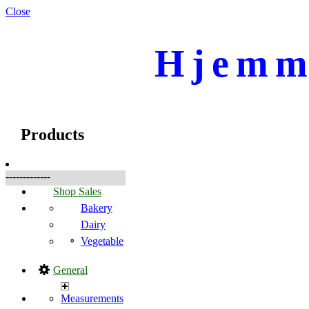
Close
Hjemme
☰
Products
Products
-------------
Shop Sales
Bakery
Dairy
Vegetable
General
Measurements