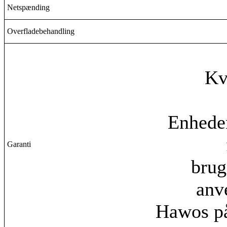
Netspænding
Overfladebehandling
Kv
Enheden
Garanti
brug
anv
Hawos påt