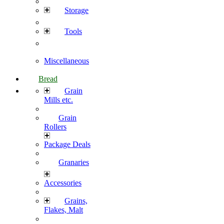
Storage
Tools
Miscellaneous
Bread
Grain
Mills etc.
Grain
Rollers
Package Deals
Granaries
Accessories
Grains,
Flakes, Malt