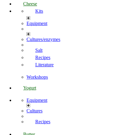
Cheese
Kits
Equipment
Cultures/enzymes
Salt
Recipes
Literature
Workshops
Yogurt
Equipment
Cultures
Recipes
Butter