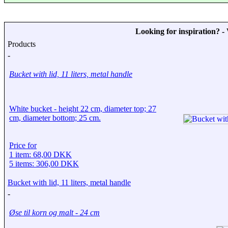
Looking for inspiration? 
Products
-
Bucket with lid, 11 liters, metal handle
White bucket - height 22 cm, diameter top; 27
cm, diameter bottom; 25 cm.
Price for
1 item: 68,00 DKK
5 items: 306,00 DKK
Bucket with lid, 11 liters, metal handle
-
Øse til korn og malt - 24 cm