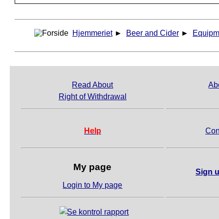
Hjemmeriet
►
Beer and Cider
►
Equipm
Read About
Ab
Right of Withdrawal
Help
Con
My page
Sign u
Login to My page