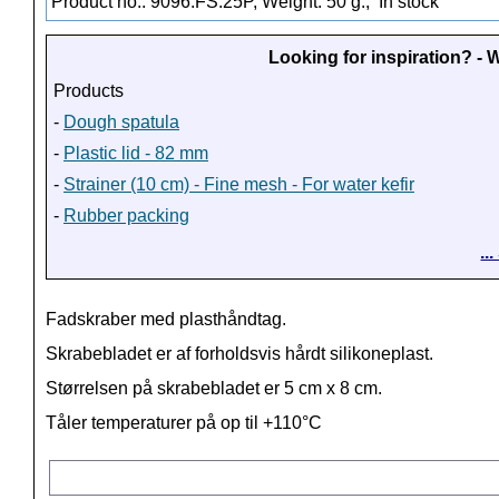
Product no.: 9096.FS.25P, Weight: 50 g.,
In stock
Looking for inspiration? -
Products
-
Dough spatula
-
Plastic lid - 82 mm
-
Strainer (10 cm) - Fine mesh - For water kefir
-
Rubber packing
..
Fadskraber med plasthåndtag.
Skrabebladet er af forholdsvis hårdt silikoneplast.
Størrelsen på skrabebladet er 5 cm x 8 cm.
Tåler temperaturer på op til +110°C