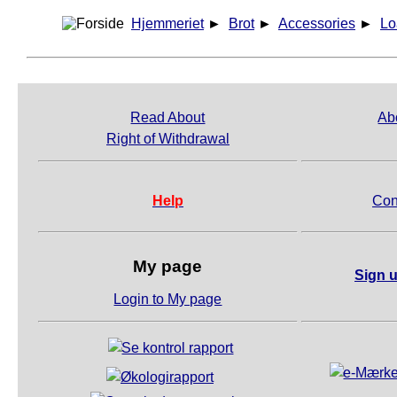
Hjemmeriet
►
Brot
►
Accessories
►
Lo
Read About
Ab
Right of Withdrawal
Help
Con
My page
Sign u
Login to My page