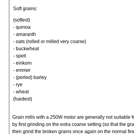
Soft grains:
(softest)
- quinoa
- amaranth
- oats (rolled or milled very coarse)
- buckwheat
- spelt
- einkorn
- emmer
- (perled) barley
- rye
- wheat
(hardest)
Grain mills with a 250W motor are generally not suitable 
by first grinding on the extra coarse setting (so that the 
then grind the broken grains once again on the normal fin