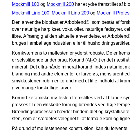
Mockmill 100
og
Mockmill 200
har et ydre fremstillet af bi
Mockmill Lino 100
,
Mockmill Lino 200
og
Mockmill Profes
Den anvendte bioplast er Arboblend®, som består af forske
over naturlige harpikser, voks, olier, naturlige fedtsyrer, 
fibre. Afhængig af den aktuelle anvendelse, er
Arboblend
bruges i emballageindustrien eller til husholdningsartikler
Kornkværnens to møllesten er yderst robuste. De er fremst
er selvslibende under brug. Korund (Al
O
) er det næsth
2
3
mineral. Det ultra-hårde mineral korund findes naturligt men
blanding med andre elementer er farveløs, mens urenheder
smykkestenen rubin er korund med et lille indhold af kro
give mange forskellige farver.
Korund-keramiske møllesten fremstilles ved at blande syn
presses til den ønskede form og brændes ved høje temperat
Brændingsprocessen hærder bindemidlet og krystalliserer k
sten, som er særdeles velegnet til at formale korn og lign
På grund af møllestenenes konstruktion, kan du forvente, 