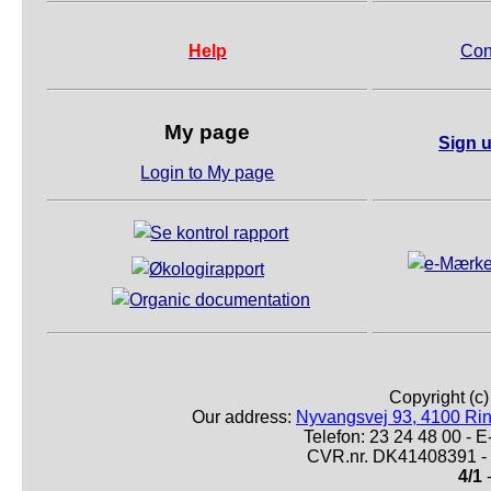
Help
Con
My page
Sign u
Login to My page
Copyright (c
Our address:
Nyvangsvej 93, 4100 Ri
Telefon: 23 24 48 00 -
CVR.nr. DK41408391 - 
4/1
-