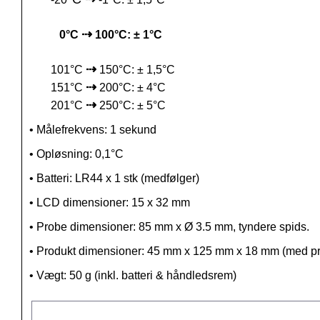
⇢
0°C
100°C: ± 1°C
⇢
101
°C
150°C:
±
1,5°C
⇢
151
°C
200°C:
±
4°C
⇢
201
°C
250°C:
±
5
°C
•
Målefrekvens
: 1 sekund
•
Opløsning
: 0,1°C
•
Batteri: LR44 x 1 stk (medfølger)
•
LCD dimensioner: 15 x 32 mm
•
Probe dimensioner: 85 mm x Ø 3.5 mm, tyndere spids.
•
Produkt dimensioner: 45 mm x 125 mm x 18 mm (med pr
•
Vægt
: 50 g (inkl. batteri & h
åndledsrem
)