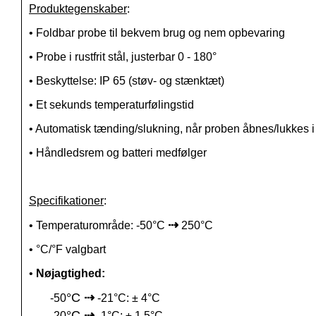
Produktegenskaber
:
• Foldbar
probe
til bekvem brug og nem opbevaring
• P
robe
i rustfrit stål, justerbar 0 - 180°
• Beskyttelse: IP 65 (støv- og stænktæt)
• Et sekunds temperaturfølingstid
• Automatisk tænding/slukning, når
proben
åbnes/lukkes i
• Håndledsrem og batteri medfølger
Specifikationer
:
⇢
•
Temperaturområde: -50
°C
250°C
•
°C/°F valgbart
•
Nøjagtighed
:
°C
⇢
-50
-21°C: ± 4°C
°C
⇢
-20
-1°C:
±
1,5°C