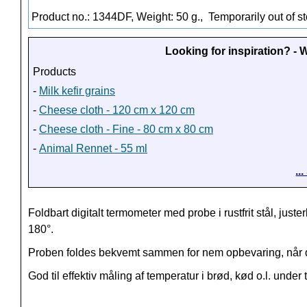
Product no.: 1344DF, Weight: 50 g.,
Temporarily out of s
Looking for inspiration? -
Products
-
Milk kefir grains
-
Cheese cloth - 120 cm x 120 cm
-
Cheese cloth - Fine - 80 cm x 80 cm
-
Animal Rennet - 55 ml
..
Foldbart digitalt termometer med probe i rustfrit stål, juster
180
°
.
Proben foldes bekvemt sammen for nem opbevaring, når de
God til effektiv måling af temperatur i brød, kød o.l. under 