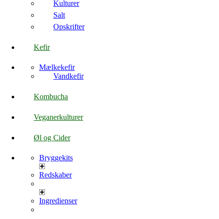
Kulturer
Salt
Opskrifter
Kefir
Mælkekefir
Vandkefir
Kombucha
Veganerkulturer
Øl og Cider
Bryggekits
Redskaber
Ingredienser