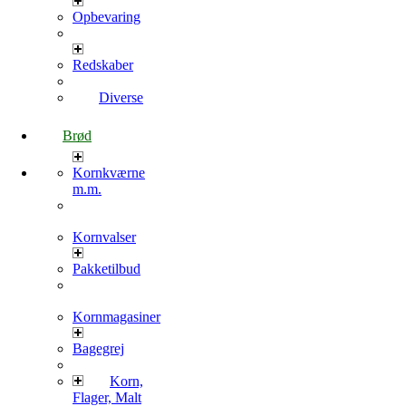
Opbevaring
Redskaber
Diverse
Brød
Kornkværne
m.m.
Kornvalser
Pakketilbud
Kornmagasiner
Bagegrej
Korn,
Flager, Malt