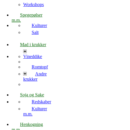
Workshops
Spegepølser
m.m.
Kulturer
Salt
Mad i krukker
Vineddike
Romtopf
Andre
krukker
Soja og Sake
Redskaber
Kulturer
m.m.
Henkogning
m.m.