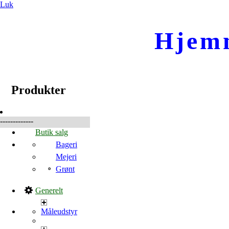
Luk
Hjem
☰
Produkter
Produkter
-------------
Butik salg
Bageri
Mejeri
Grønt
Generelt
Måleudstyr