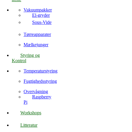
Vakuumpakker
El-gryder
Sous-Vide
Tørreapparater
Mælkejunger
Styring og
Kontrol
Temperaturstyring
Fugtighedsstyring
Overvågning
Raspberry
Pi
Workshops
Litteratur