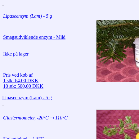
-
Lipaseenzym (Lam) - 5 g
Smagsudviklende enzym - Mild
Ikke på lager
Pris ved køb af
1 stk: 64,00 DKK
10 stk: 500,00 DKK
Lipaseenzym (Lam) - 5 g
-
Glastermometer, -20°C ⇢ 110°C
Nøjagtighed ± 1,5°C