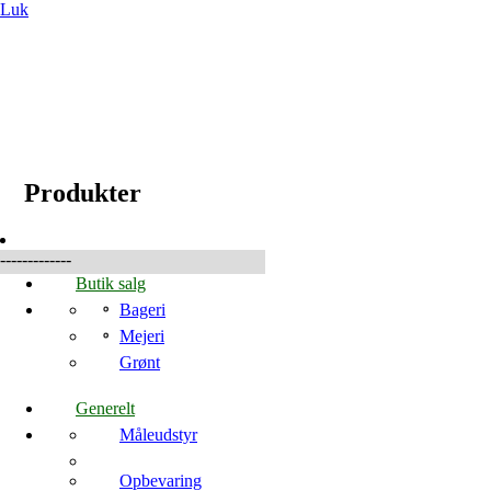
Luk
☰
Produkter
Produkter
-------------
Butik salg
Bageri
Mejeri
Grønt
Generelt
Måleudstyr
Opbevaring