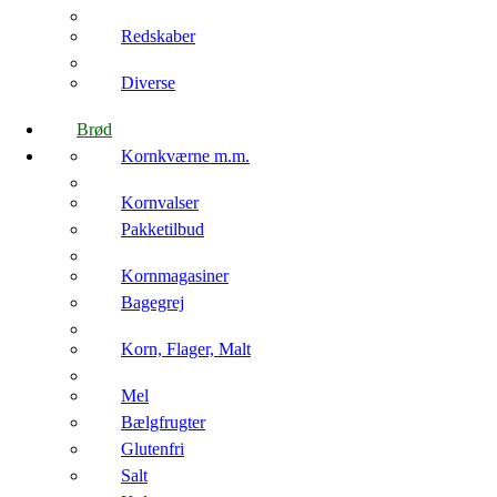
Redskaber
Diverse
Brød
Kornkværne m.m.
Kornvalser
Pakketilbud
Kornmagasiner
Bagegrej
Korn, Flager, Malt
Mel
Bælgfrugter
Glutenfri
Salt