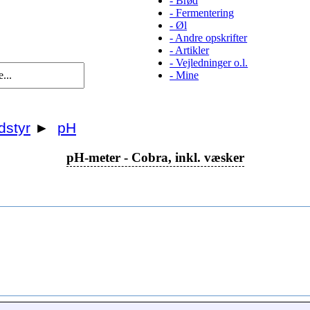
-
Brød
-
Fermentering
-
Øl
-
Andre opskrifter
-
Artikler
-
Vejledninger o.l.
-
Mine
dstyr
►
pH
pH-meter - Cobra, inkl. væsker