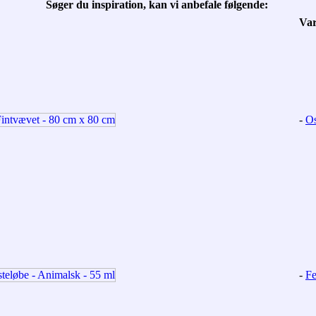
Søger du inspiration, kan vi anbefale følgende:
Va
-
Os
-
Fe