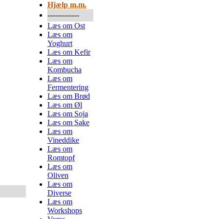
Hjælp m.m.
-------------
Læs om Ost
Læs om
Yoghurt
Læs om Kefir
Læs om
Kombucha
Læs om
Fermentering
Læs om Brød
Læs om Øl
Læs om Soja
Læs om Sake
Læs om
Vineddike
Læs om
Romtopf
Læs om
Oliven
Læs om
Diverse
Læs om
Workshops