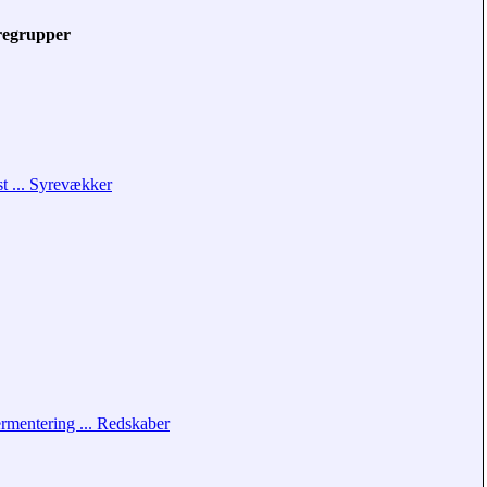
regrupper
t ... Syrevækker
rmentering ... Redskaber