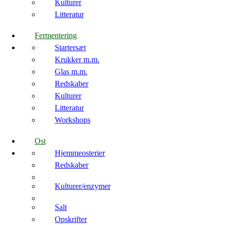
Kulturer
Litteratur
Fermentering
Startersæt
Krukker m.m.
Glas m.m.
Redskaber
Kulturer
Litteratur
Workshops
Ost
Hjemmeosterier
Redskaber
Kulturer/enzymer
Salt
Opskrifter