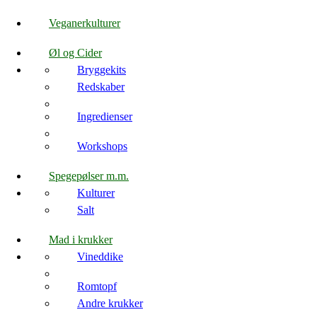
Veganerkulturer
Øl og Cider
Bryggekits
Redskaber
Ingredienser
Workshops
Spegepølser m.m.
Kulturer
Salt
Mad i krukker
Vineddike
Romtopf
Andre krukker