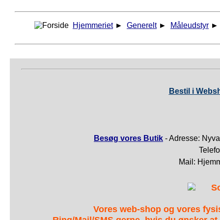
Hjemmeriet
►
Generelt
►
Måleudstyr
Bestil i Webs
Besøg vores Butik
- Adresse: Nyva
Telef
Mail: Hjem
S
Vores web-shop og vores fys