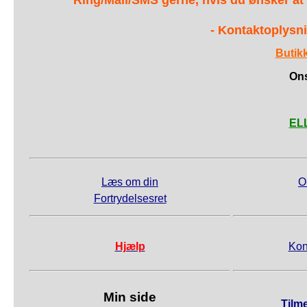
Ring/Mail/SMS gerne, hvis du ønsker at
- Kontaktoplysni
Butik
Ons
ELL
Læs om din
O
Fortrydelsesret
Hjælp
Kon
Min side
Tilm