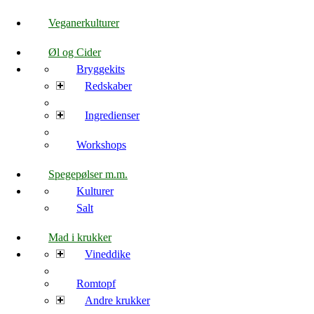
Veganerkulturer
Øl og Cider
Bryggekits
Redskaber
Ingredienser
Workshops
Spegepølser m.m.
Kulturer
Salt
Mad i krukker
Vineddike
Romtopf
Andre krukker