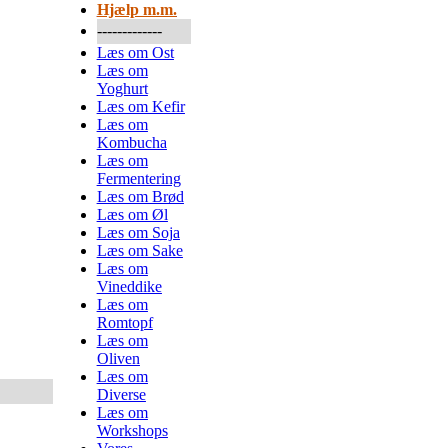
Hjælp m.m.
-------------
Læs om Ost
Læs om
Yoghurt
Læs om Kefir
Læs om
Kombucha
Læs om
Fermentering
Læs om Brød
Læs om Øl
Læs om Soja
Læs om Sake
Læs om
Vineddike
Læs om
Romtopf
Læs om
Oliven
Læs om
Diverse
Læs om
Workshops