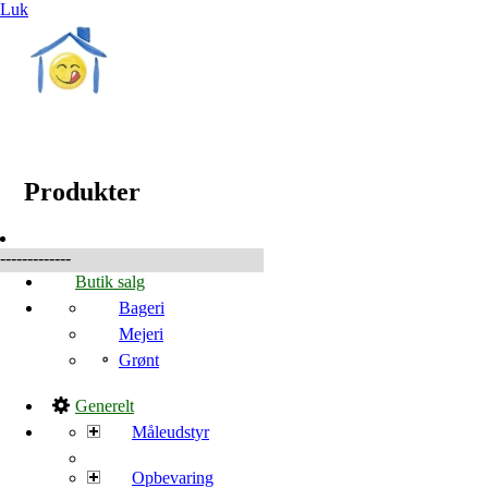
Luk
☰
Produkter
Produkter
-------------
Butik salg
Bageri
Mejeri
Grønt
Generelt
Måleudstyr
Opbevaring