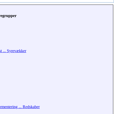
regrupper
t ... Syrevækker
rmentering ... Redskaber