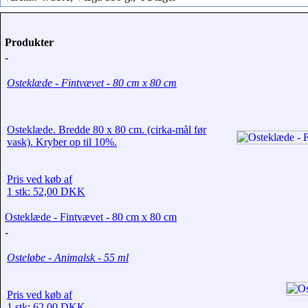
Produkter
-
Osteklæde - Fintvævet - 80 cm x 80 cm
Osteklæde. Bredde 80 x 80 cm. (cirka-mål før
vask). Kryber op til 10%.
Pris ved køb af
1 stk: 52,00 DKK
Osteklæde - Fintvævet - 80 cm x 80 cm
-
Osteløbe - Animalsk - 55 ml
Pris ved køb af
1 stk: 62,00 DKK