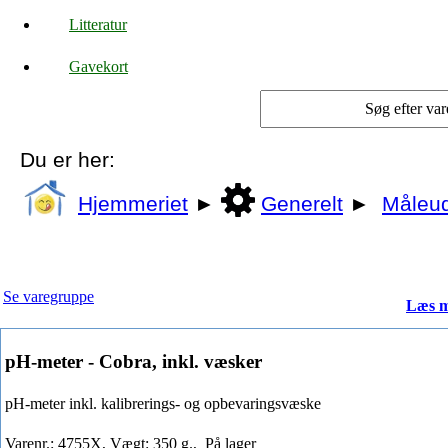
Litteratur
Gavekort
Du er her:
Hjemmeriet
►
Generelt
►
Måleud
Se varegruppe
Læs m
pH-meter - Cobra, inkl. væsker
pH-meter inkl. kalibrerings- og opbevaringsvæske
Varenr.: 4755X, Vægt: 350 g.,
På lager