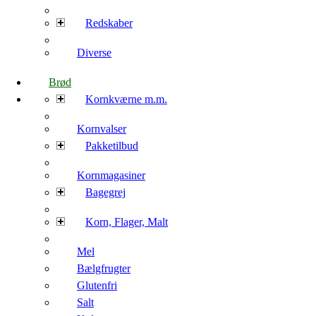
Redskaber
Diverse
Brød
Kornkværne m.m.
Kornvalser
Pakketilbud
Kornmagasiner
Bagegrej
Korn, Flager, Malt
Mel
Bælgfrugter
Glutenfri
Salt