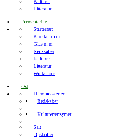
Kulturer
Litteratur
Fermentering
Startersæt
Krukker m.m.
Glas m.m.
Redskaber
Kulturer
Litteratur
Workshops
Ost
Hjemmeosterier
Redskaber
Kulturer/enzymer
Salt
Opskrifter