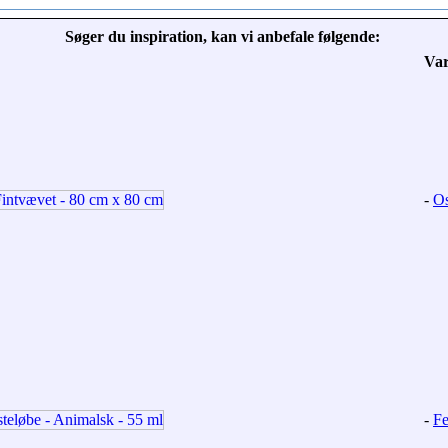
Søger du inspiration, kan vi anbefale følgende:
Va
-
Os
-
Fe