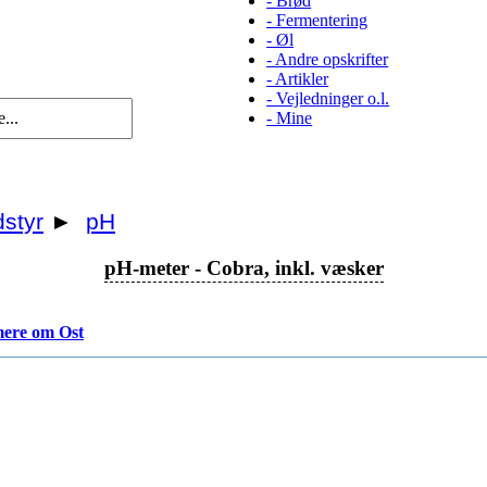
-
Brød
-
Fermentering
-
Øl
-
Andre opskrifter
-
Artikler
-
Vejledninger o.l.
-
Mine
styr
►
pH
pH-meter - Cobra, inkl. væsker
ere om Ost