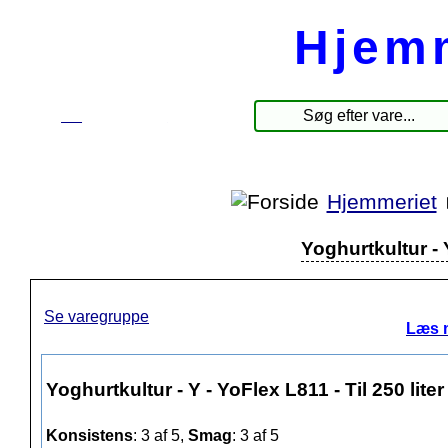
Hjem
☰
Produkter
Hjemmeriet
Yoghurtkultur - Y
Se varegruppe
Læs 
Yoghurtkultur - Y - YoFlex L811 - Til 250 liter
Konsistens
: 3 af 5,
Smag
: 3 af 5