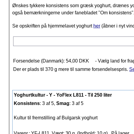
Ønskes tykkere konsistens som græsk yoghurt, drænes 
også bemærkningerne under fanebladet "Om konsistens",
Se opskriften på hjemmelavet yoghurt
her
(åbner i nyt vin
Forsendelse (Danmark): 54,00 DKK
- Vælg land for fra
Der er plads til 370 g mere til samme forsendelsespris.
Se
Yoghurtkultur - Y - YoFlex L811 - Til 250 liter
Konsistens
: 3 af 5,
Smag
: 3 af 5
Kultur til fremstilling af Bulgarsk yoghurt
Varenr.: YF-L811, Vægt: 30 g. (Indhold: 10 g),
På lager