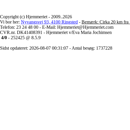
Copyright (c) Hjemmeriet - 2009..2026
Vi bor her:
Nyvangsvej 93, 4100 Ringsted
-
Bemærk: Cirka 20 km fra 
Telefon: 23 24 48 00 - E-Mail: Hjemmeriet@Hjemmeriet.com
CVR.nr. DK41408391 - Hjemmeriet v/Eva Maria Jochimsen
4/0
- 252425 @ 8.5.9
Sidst opdateret: 2026-08-07 00:31:07 - Antal besøg: 1737228