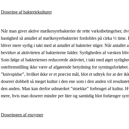
Dosering af bakteriekulturer
Når man giver aktive mælkesyrebakterier de rette vækstbetingelser, dvs
hastighed så antallet af mælkesyrebakterier fordobles på cirka ½ time.
bliver mere syrlig i takt med at antallet af bakterier stiger. Når antallet
bevirker at aktiviteten af bakterierne falder. Syrligheden af væsken blive
Som følge af bakteriernes reducerede aktivitet, i takt med øget syrligh
ostefremstilling ikke være af afgørende betydning for syrningsforløbet.
”knivspidse”, hvilket ikke er et præcist mål, blot et udtryk for at der 
doserer dobbelt så meget kultur i den ene som i den anden vil resultat
den anden. Man kan derfor udmærket ”strække” forbruget af kultur. Hvis 
mere, hvis man doserer mindre per liter og samtidig blot forlænger syrn
Doseringen af enzymer