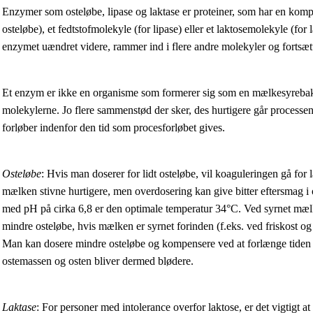
Enzymer som osteløbe, lipase og laktase er proteiner, som har en kompl
osteløbe), et fedtstofmolekyle (for lipase) eller et laktosemolekyle (for
enzymet uændret videre, rammer ind i flere andre molekyler og fortsæt
Et enzym er ikke en organisme som formerer sig som en mælkesyrebakt
molekylerne. Jo flere sammenstød der sker, des hurtigere går processe
forløber indenfor den tid som procesforløbet gives.
Osteløbe
: Hvis man doserer for lidt osteløbe, vil koaguleringen gå for
mælken stivne hurtigere, men overdosering kan give bitter eftersmag i
med pH på cirka 6,8 er den optimale temperatur 34°C. Ved syrnet mælk 
mindre osteløbe, hvis mælken er syrnet forinden (f.eks. ved friskost og 
Man kan dosere mindre osteløbe og kompensere ved at forlænge tiden fo
ostemassen og osten bliver dermed blødere.
Laktase
: For personer med intolerance overfor laktose, er det vigtigt at