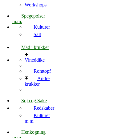
Workshops
Spegepølser
m.m.
Kulturer
Salt
Mad i krukker
Vineddike
Romtopf
Andre
krukker
Soja og Sake
Redskaber
Kulturer
m.m.
Henkogning
m.m.