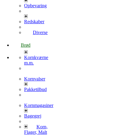
Opbevaring
Redskaber
Diverse
Brød
Kornkværne
m.m.
Kornvalser
Pakketilbud
Kornmagasiner
Bagegrej
Korn,
Flager, Malt