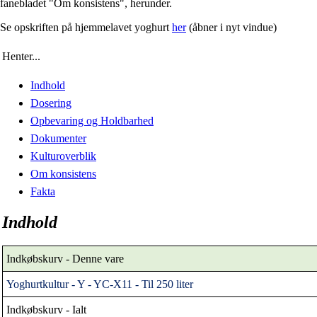
fanebladet "Om konsistens", herunder.
Se opskriften på hjemmelavet yoghurt
her
(åbner i nyt vindue)
Henter...
Indhold
Dosering
Opbevaring og Holdbarhed
Dokumenter
Kulturoverblik
Om konsistens
Fakta
Indhold
Indkøbskurv - Denne vare
Yoghurtkultur - Y - YC-X11 - Til 250 liter
Indkøbskurv - Ialt