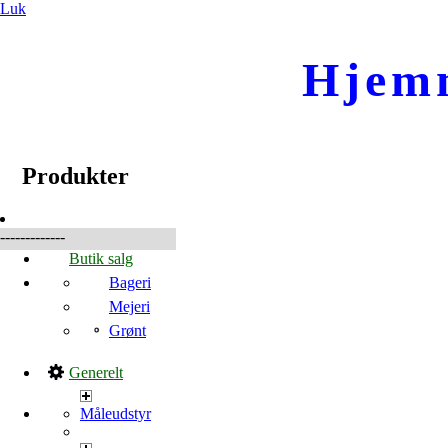
Luk
Hjem
☰
Produkter
Produkter
-------------
Butik salg
Bageri
Mejeri
Grønt
Generelt
Måleudstyr