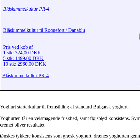
Blåskimmelkultur PR-4
Blåskimmelkultur til Roquefort / Danablu
Pris ved køb af
1 stk: 324,00 DKK
5 stk: 1499,00 DKK
10 stk: 2960,00 DKK
Blåskimmelkultur PR-4
Yoghurt starterkultur til fremstilling af standard Bulgarsk yoghurt.
Yoghurten får en velsmagende friskhed, samt fløjsblød konsistens. Syrn
cremet bliver resultatet.
Ønskes tykkere konsistens som græsk yoghurt, drænes yoghurten gen