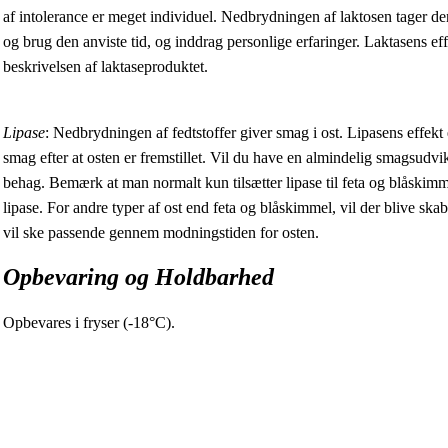
af intolerance er meget individuel. Nedbrydningen af laktosen tager de
og brug den anviste tid, og inddrag personlige erfaringer. Laktasens e
beskrivelsen af laktaseproduktet.
Lipase
: Nedbrydningen af fedtstoffer giver smag i ost. Lipasens effekt 
smag efter at osten er fremstillet. Vil du have en almindelig smagsudvik
behag. Bemærk at man normalt kun tilsætter lipase til feta og blåskim
lipase. For andre typer af ost end feta og blåskimmel, vil der blive sk
vil ske passende gennem modningstiden for osten.
Opbevaring og Holdbarhed
Opbevares i fryser (-18°C).