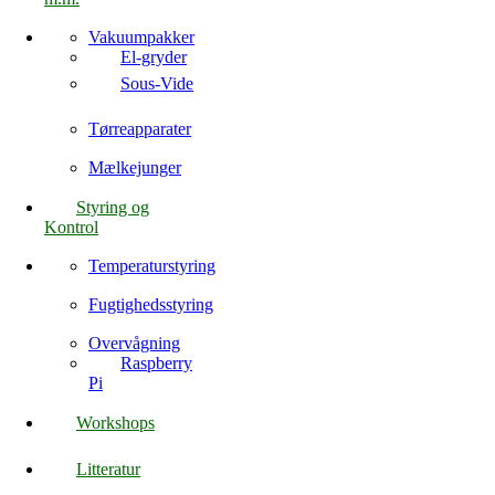
Vakuumpakker
El-gryder
Sous-Vide
Tørreapparater
Mælkejunger
Styring og
Kontrol
Temperaturstyring
Fugtighedsstyring
Overvågning
Raspberry
Pi
Workshops
Litteratur