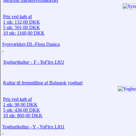
Mesofile mælkesyrebakterier
Pris ved køb af
1 stk: 132,00 DKK
5 stk: 591,00 DKK
10 stk: 1160,00 DKK
Syrevækker-DL-Flora Danica
-
Yoghurtkultur - Y - YoFlex L811
Kultur til fremstilling af Bulgarsk yoghurt
Pris ved køb af
1 stk: 98,00 DKK
5 stk: 438,00 DKK
10 stk: 860,00 DKK
Yoghurtkultur - Y - YoFlex L811
-