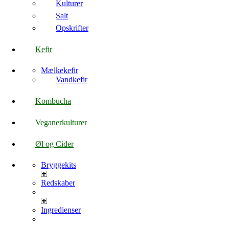
Kulturer
Salt
Opskrifter
Kefir
Mælkekefir
Vandkefir
Kombucha
Veganerkulturer
Øl og Cider
Bryggekits
Redskaber
Ingredienser