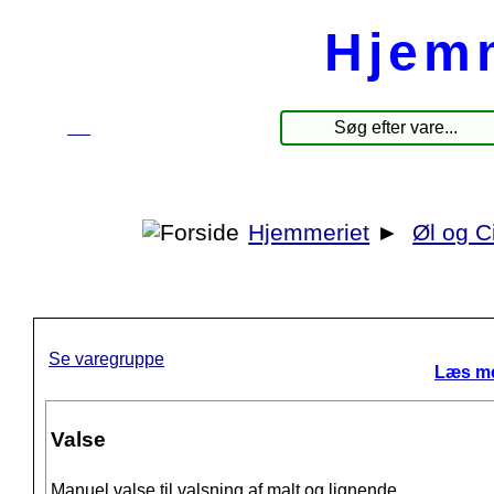
Hjem
☰
Produkter
Hjemmeriet
►
Øl og C
Se varegruppe
Læs me
Valse
Manuel valse til valsning af malt og lignende