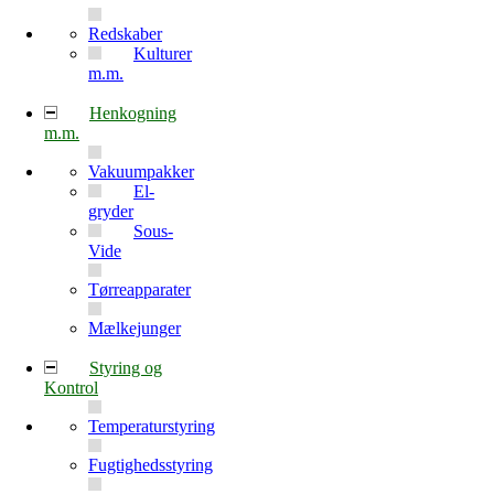
Redskaber
Kulturer
m.m.
Henkogning
m.m.
Vakuumpakker
El-
gryder
Sous-
Vide
Tørreapparater
Mælkejunger
Styring og
Kontrol
Temperaturstyring
Fugtighedsstyring