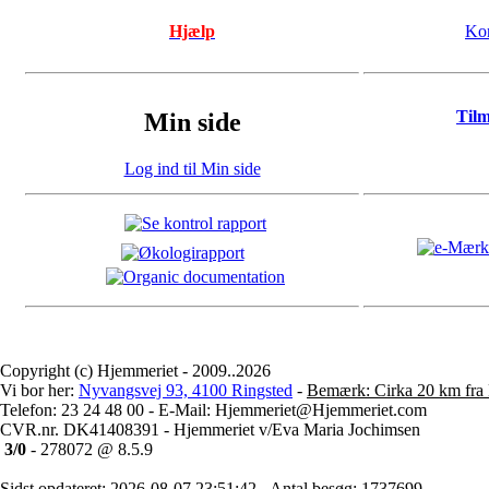
Hjælp
Kon
Til
Min side
Log ind til Min side
Copyright (c) Hjemmeriet - 2009..2026
Vi bor her:
Nyvangsvej 93, 4100 Ringsted
-
Bemærk: Cirka 20 km fra 
Telefon: 23 24 48 00 - E-Mail: Hjemmeriet@Hjemmeriet.com
CVR.nr. DK41408391 - Hjemmeriet v/Eva Maria Jochimsen
3/0
- 278072 @ 8.5.9
Sidst opdateret: 2026-08-07 23:51:42 - Antal besøg: 1737699