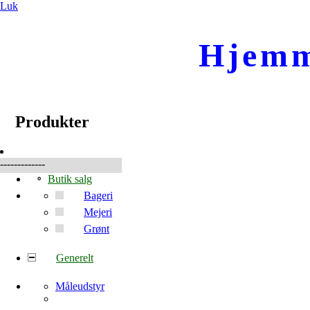
Luk
Hjemm
☰
Produkter
Produkter
-------------
Butik salg
Bageri
Mejeri
Grønt
Generelt
Måleudstyr