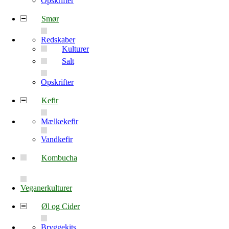
Opskrifter
Smør
Redskaber
Kulturer
Salt
Opskrifter
Kefir
Mælkekefir
Vandkefir
Kombucha
Veganerkulturer
Øl og Cider
Bryggekits