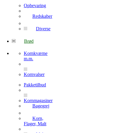
Opbevaring
Redskaber
Diverse
Brød
Kornkværne
m.m.
Kornvalser
Pakketilbud
Kornmagasiner
Bagegrej
Korn,
Flager, Malt