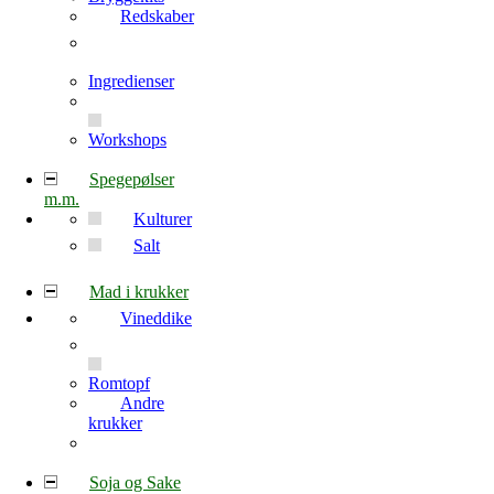
Redskaber
Ingredienser
Workshops
Spegepølser
m.m.
Kulturer
Salt
Mad i krukker
Vineddike
Romtopf
Andre
krukker
Soja og Sake