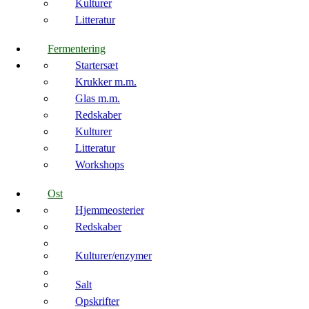
Kulturer
Litteratur
Fermentering
Startersæt
Krukker m.m.
Glas m.m.
Redskaber
Kulturer
Litteratur
Workshops
Ost
Hjemmeosterier
Redskaber
Kulturer/enzymer
Salt
Opskrifter