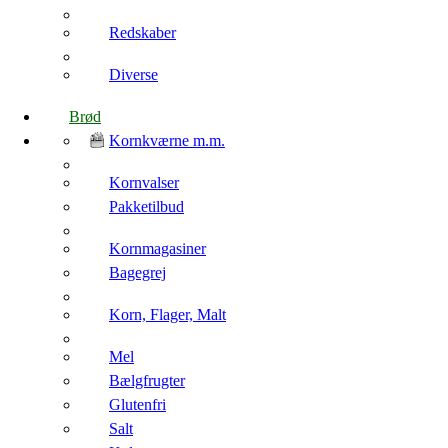
Redskaber
Diverse
Brød
Kornkværne m.m.
Kornvalser
Pakketilbud
Kornmagasiner
Bagegrej
Korn, Flager, Malt
Mel
Bælgfrugter
Glutenfri
Salt