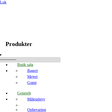
Luk
☰
Produkter
Produkter
-------------
Butik salg
Bageri
Mejeri
Grønt
Generelt
Måleudstyr
Opbevaring