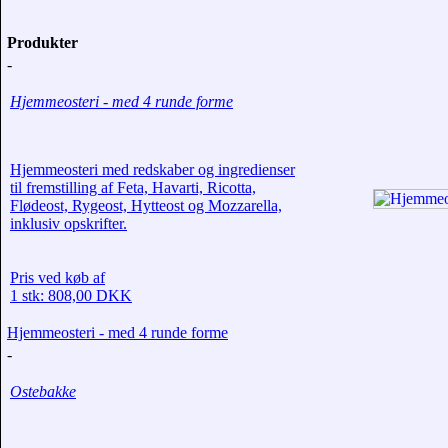
Produkter
-
Hjemmeosteri - med 4 runde forme
Hjemmeosteri med redskaber og ingredienser
til fremstilling af Feta, Havarti, Ricotta,
Flødeost, Rygeost, Hytteost og Mozzarella,
inklusiv opskrifter.
Pris ved køb af
1 stk: 808,00 DKK
Hjemmeosteri - med 4 runde forme
-
Ostebakke