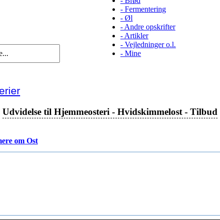
-
Brød
-
Fermentering
-
Øl
-
Andre opskrifter
-
Artikler
-
Vejledninger o.l.
-
Mine
rier
Udvidelse til Hjemmeosteri - Hvidskimmelost - Tilbud
ere om Ost