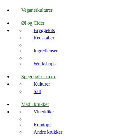
Veganerkulturer
Øl og Cider
Bryggekits
Redskaber
Ingredienser
Workshops
Spegepølser m.m.
Kulturer
Salt
Mad i krukker
Vineddike
Romtopf
Andre krukker