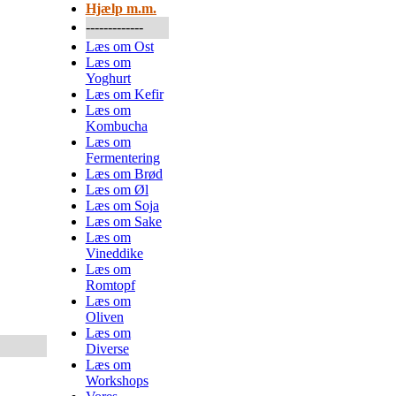
Hjælp m.m.
-------------
Læs om Ost
Læs om
Yoghurt
Læs om Kefir
Læs om
Kombucha
Læs om
Fermentering
Læs om Brød
Læs om Øl
Læs om Soja
Læs om Sake
Læs om
Vineddike
Læs om
Romtopf
Læs om
Oliven
Læs om
Diverse
Læs om
Workshops