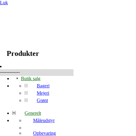
Luk
☰
Produkter
Produkter
-------------
Butik salg
Bageri
Mejeri
Grønt
Generelt
Måleudstyr
Opbevaring