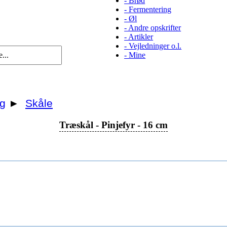
-
Brød
-
Fermentering
-
Øl
-
Andre opskrifter
-
Artikler
-
Vejledninger o.l.
-
Mine
g
►
Skåle
Træskål - Pinjefyr - 16 cm