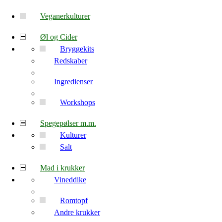
Veganerkulturer
Øl og Cider
Bryggekits
Redskaber
Ingredienser
Workshops
Spegepølser m.m.
Kulturer
Salt
Mad i krukker
Vineddike
Romtopf
Andre krukker