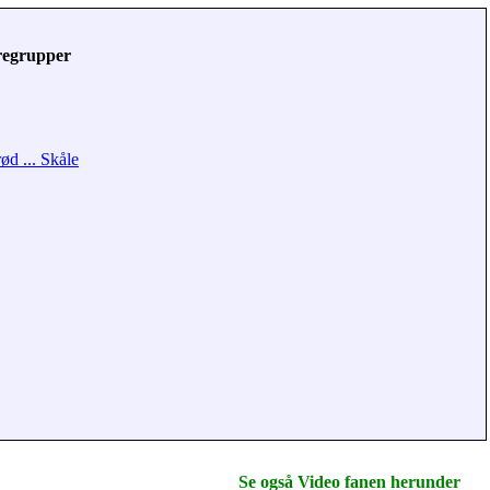
regrupper
ød ... Skåle
Se også Video fanen herunder