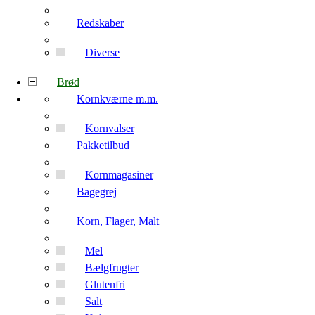
Redskaber
Diverse
Brød
Kornkværne m.m.
Kornvalser
Pakketilbud
Kornmagasiner
Bagegrej
Korn, Flager, Malt
Mel
Bælgfrugter
Glutenfri
Salt