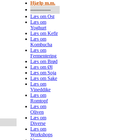
Hjælp m.m.
-------------
Læs om Ost
Læs om
Yoghurt
Læs om Kefir
Læs om
Kombucha
Læs om
Fermentering
Læs om Brød
Læs om Øl
Læs om Soja
Læs om Sake
Læs om
Vineddike
Læs om
Romtopf
Læs om
Oliven
Læs om
Diverse
Læs om
Workshops