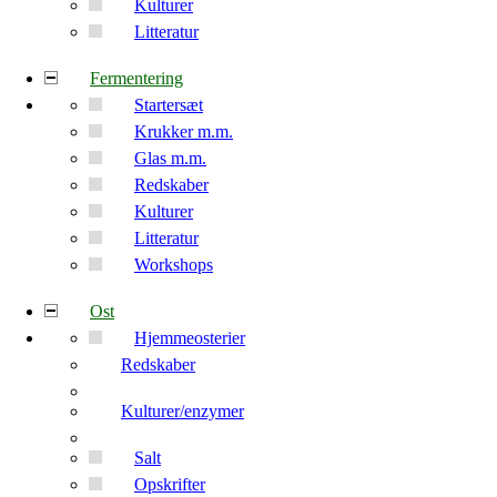
Kulturer
Litteratur
Fermentering
Startersæt
Krukker m.m.
Glas m.m.
Redskaber
Kulturer
Litteratur
Workshops
Ost
Hjemmeosterier
Redskaber
Kulturer/enzymer
Salt
Opskrifter