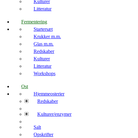
Kulturer
Litteratur
Fermentering
Startersæt
Krukker m.m.
Glas m.m.
Redskaber
Kulturer
Litteratur
Workshops
Ost
Hjemmeosterier
Redskaber
Kulturer/enzymer
Salt
Opskrifter