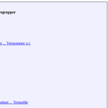
regrupper
t ... Termometre o.l.
ghurt ... Termofile