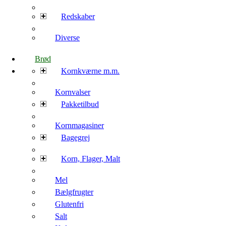
Redskaber
Diverse
Brød
Kornkværne m.m.
Kornvalser
Pakketilbud
Kornmagasiner
Bagegrej
Korn, Flager, Malt
Mel
Bælgfrugter
Glutenfri
Salt