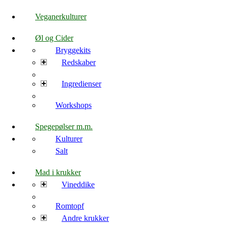
Veganerkulturer
Øl og Cider
Bryggekits
Redskaber
Ingredienser
Workshops
Spegepølser m.m.
Kulturer
Salt
Mad i krukker
Vineddike
Romtopf
Andre krukker