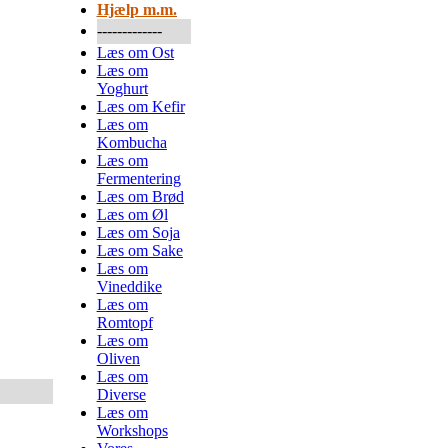
Hjælp m.m.
-------------
Læs om Ost
Læs om
Yoghurt
Læs om Kefir
Læs om
Kombucha
Læs om
Fermentering
Læs om Brød
Læs om Øl
Læs om Soja
Læs om Sake
Læs om
Vineddike
Læs om
Romtopf
Læs om
Oliven
Læs om
Diverse
Læs om
Workshops