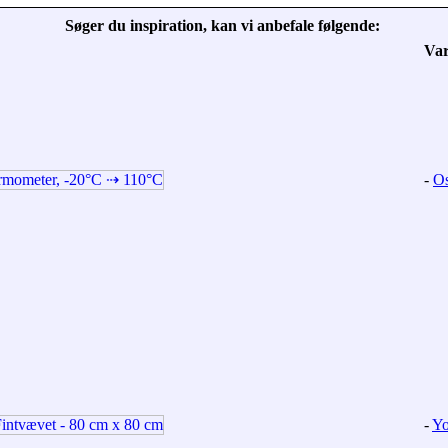
Søger du inspiration, kan vi anbefale følgende:
Va
-
Os
-
Yo