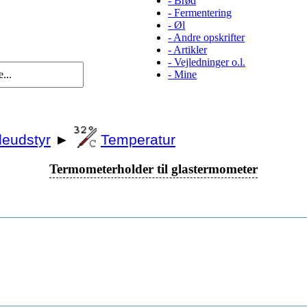
-
Brød
-
Fermentering
-
Øl
-
Andre opskrifter
-
Artikler
-
Vejledninger o.l.
-
Mine
eudstyr
►
Temperatur
Termometerholder til glastermometer