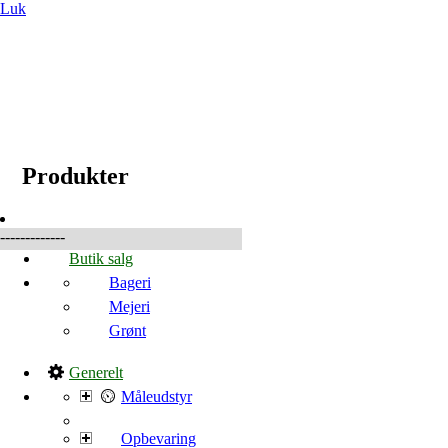
Luk
☰
Produkter
Produkter
-------------
Butik salg
Bageri
Mejeri
Grønt
Generelt
Måleudstyr
Opbevaring