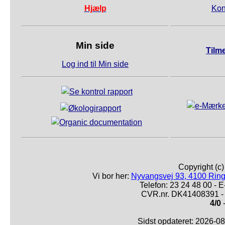
Hjælp
Kon
Min side
Tilm
Log ind til Min side
Copyright (c
Vi bor her:
Nyvangsvej 93, 4100 Ring
Telefon: 23 24 48 00 -
CVR.nr. DK41408391 - 
4/0
-
Sidst opdateret: 2026-0