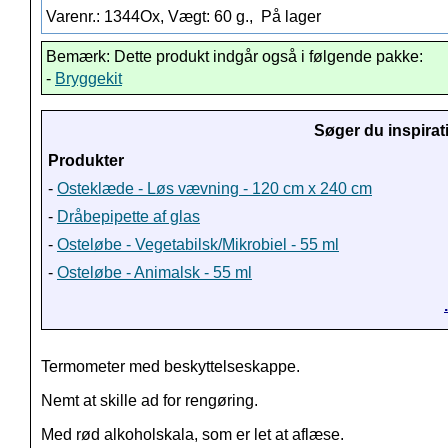
Varenr.: 1344Ox, Vægt: 60 g.,
På lager
Bemærk: Dette produkt indgår også i følgende pakke:
-
Bryggekit
Søger du inspirat
Produkter
-
Osteklæde - Løs vævning - 120 cm x 240 cm
-
Dråbepipette af glas
-
Osteløbe - Vegetabilsk/Mikrobiel - 55 ml
-
Osteløbe - Animalsk - 55 ml
Termometer med beskyttelseskappe.
Nemt at skille ad for rengøring.
Med rød alkoholskala, som er let at aflæse.