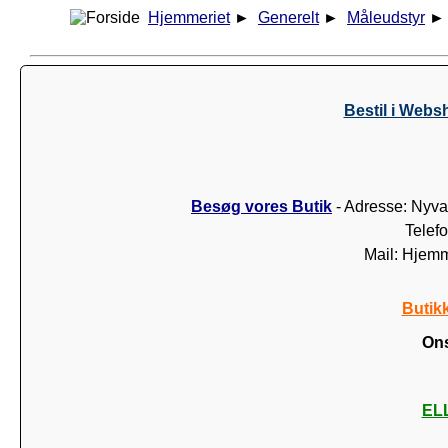
Hjemmeriet
►
Generelt
►
Måleudstyr
Bestil i Webs
Besøg vores Butik
- Adresse: Nyva
Telef
Mail: Hjem
Butik
Ons
ELL