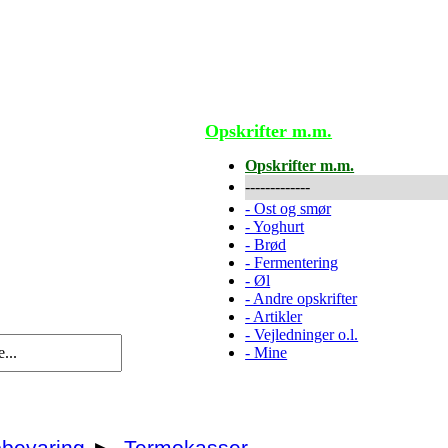
Opskrifter m.m.
Opskrifter m.m.
-------------
-
Ost og smør
-
Yoghurt
-
Brød
-
Fermentering
-
Øl
-
Andre opskrifter
-
Artikler
-
Vejledninger o.l.
-
Mine