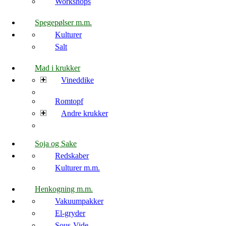
Workshops
Spegepølser m.m.
Kulturer
Salt
Mad i krukker
Vineddike
Romtopf
Andre krukker
Soja og Sake
Redskaber
Kulturer m.m.
Henkogning m.m.
Vakuumpakker
El-gryder
Sous-Vide