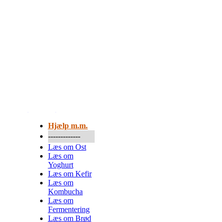
Mere...
Hjælp m.m.
-------------
Læs om Ost
Læs om
Yoghurt
Læs om Kefir
Læs om
Kombucha
Læs om
Fermentering
Læs om Brød