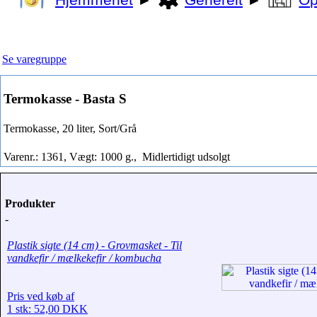
Hjemmeriet
►
Generelt
►
Op
Se varegruppe
Termokasse - Basta S
Termokasse, 20 liter, Sort/Grå
Varenr.: 1361, Vægt: 1000 g.,
Midlertidigt udsolgt
Produkter
-
Plastik sigte (14 cm) - Grovmasket - Til
vandkefir / mælkekefir / kombucha
Pris ved køb af
1 stk: 52,00 DKK