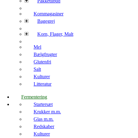
Pakketilbud
Kornmagasiner
Bagegrej
Korn, Flager, Malt
Mel
Bælgfrugter
Glutenfri
Salt
Kulturer
Litteratur
Fermentering
Startersæt
Krukker m.m.
Glas m.m.
Redskaber
Kulturer