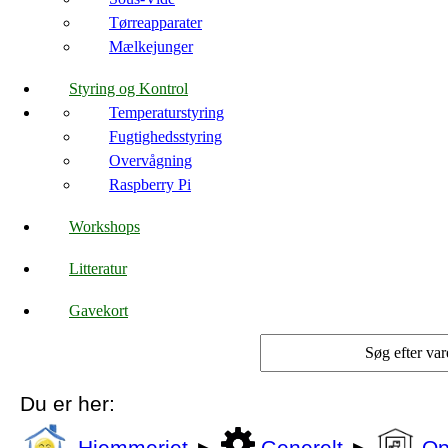
Tørreapparater
Mælkejunger
Styring og Kontrol
Temperaturstyring
Fugtighedsstyring
Overvågning
Raspberry Pi
Workshops
Litteratur
Gavekort
Du er her: