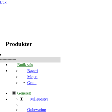
Luk
☰
Produkter
Produkter
-------------
Butik salg
Bageri
Mejeri
Grønt
Generelt
Måleudstyr
Opbevaring