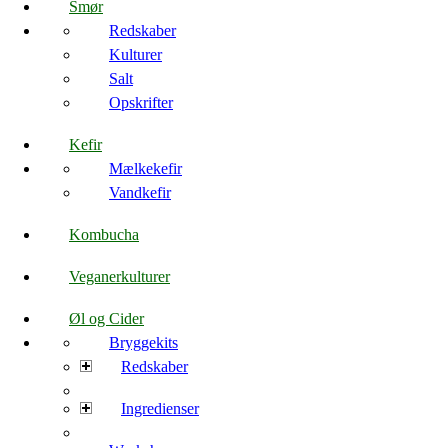
Smør
Redskaber
Kulturer
Salt
Opskrifter
Kefir
Mælkekefir
Vandkefir
Kombucha
Veganerkulturer
Øl og Cider
Bryggekits
Redskaber
Ingredienser