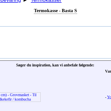
bevaring
►
Termokasser
Termokasse - Basta S
Søger du inspiration, kan vi anbefale følgende:
Va
-
Yo