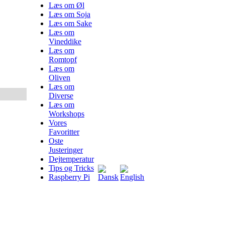
Læs om Øl
Læs om Soja
Læs om Sake
Læs om
Vineddike
Læs om
Romtopf
Læs om
Oliven
Læs om
Diverse
Læs om
Workshops
Vores
Favoritter
Oste
Justeringer
Dejtemperatur
Tips og Tricks
Raspberry Pi