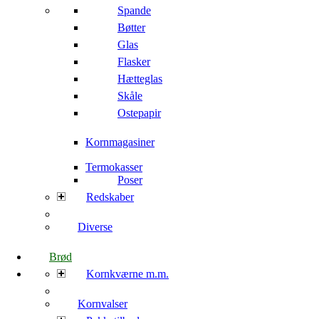
Spande
Bøtter
Glas
Flasker
Hætteglas
Skåle
Ostepapir
Kornmagasiner
Termokasser
Poser
Redskaber
Diverse
Brød
Kornkværne m.m.
Kornvalser