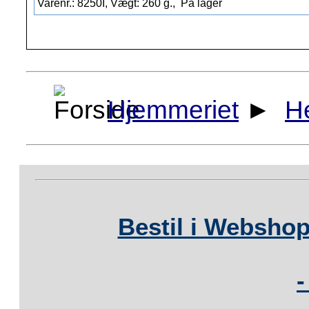
Varenr.: 8250I, Vægt: 260 g.,
På lager
Hjemmeriet
►
H
Bestil i Webshop
-