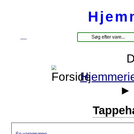
Hjem
☰
Produkter
D
Hjemmerie
Tappeh
Se varegruppe