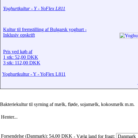
Yoghurtkultur - Y - YoFlex L811
Kultur til fremstilling af Bulgarsk yoghurt -
Inklusiv opskrift
Pris ved køb af
1 stk: 52,00 DKK
3 stk: 112,00 DKK
Yoghurtkultur - Y - YoFlex L811
Bakteriekultur til syrning af mælk, fløde, sojamælk, kokosmælk m.m.
Henter...
Forsendelse (Danmark): 54,00 DKK
- Vælg land for fragt: