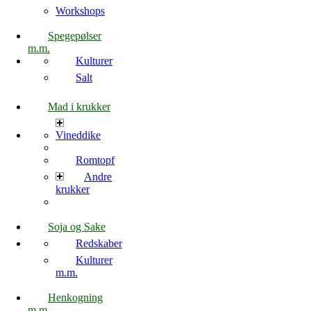
Workshops
Spegepølser
m.m.
Kulturer
Salt
Mad i krukker
Vineddike
Romtopf
Andre
krukker
Soja og Sake
Redskaber
Kulturer
m.m.
Henkogning
m.m.