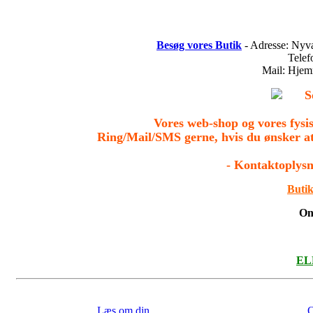
Besøg vores Butik
- Adresse: Nyv
Tele
Mail: Hje
S
Vores web-shop og vores fys
Ring/Mail/SMS gerne, hvis du ønsker a
- Kontaktoplysn
Butik
On
ELL
Læs om din
O