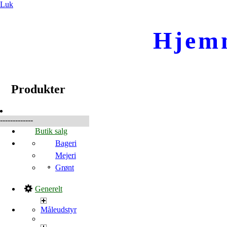
Luk
Hjem
☰
Produkter
Produkter
-------------
Butik salg
Bageri
Mejeri
Grønt
Generelt
Måleudstyr