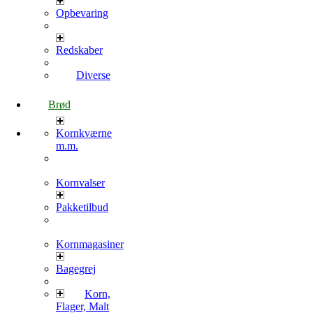
Opbevaring
Redskaber
Diverse
Brød
Kornkværne
m.m.
Kornvalser
Pakketilbud
Kornmagasiner
Bagegrej
Korn,
Flager, Malt