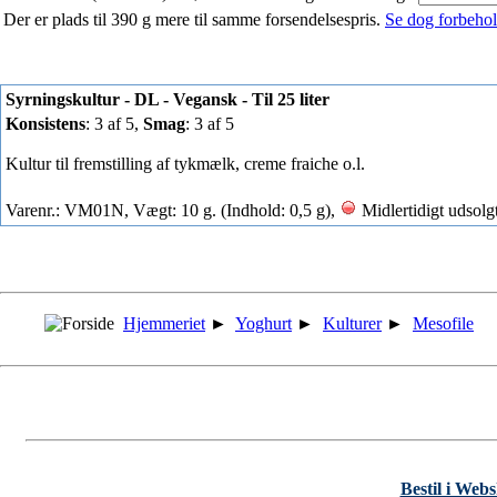
Der er plads til 390 g mere til samme forsendelsespris.
Se dog forbehold
Syrningskultur - DL - Vegansk - Til 25 liter
Konsistens
: 3 af 5,
Smag
: 3 af 5
Kultur til fremstilling af tykmælk, creme fraiche o.l.
Varenr.: VM01N, Vægt: 10 g. (Indhold: 0,5 g),
Midlertidigt udsolg
Hjemmeriet
►
Yoghurt
►
Kulturer
►
Mesofile
Bestil i Web