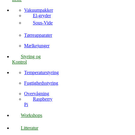
Vakuumpakker
El-gryder
Sous-Vide
Tørreapparater
Mælkejunger
Styring og
Kontrol
Temperaturstyring
Fugtighedsstyring
Overvågning
Raspberry
Pi
Workshops
Litteratur