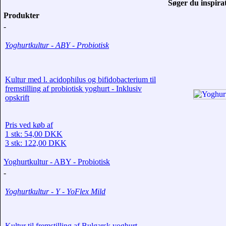
Søger du inspirat
Produkter
-
Yoghurtkultur - ABY - Probiotisk
Kultur med l. acidophilus og bifidobacterium til
fremstilling af probiotisk yoghurt - Inklusiv
opskrift
Pris ved køb af
1 stk: 54,00 DKK
3 stk: 122,00 DKK
Yoghurtkultur - ABY - Probiotisk
-
Yoghurtkultur - Y - YoFlex Mild
Kultur til fremstilling af Bulgarsk yoghurt -