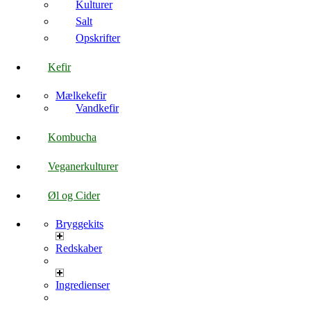
Kulturer
Salt
Opskrifter
Kefir
Mælkekefir
Vandkefir
Kombucha
Veganerkulturer
Øl og Cider
Bryggekits
Redskaber
Ingredienser