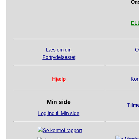
Ons
ELL
Læs om din
O
Fortrydelsesret
Hjælp
Kon
Min side
Tilm
Log ind til Min side