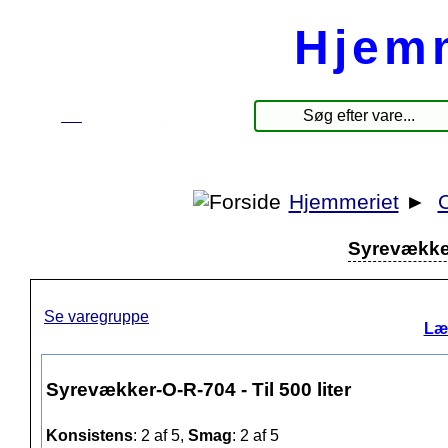
Hjem
☰
Produkter
Hjemmeriet
►
Syrevækker-
Se varegruppe
Læ
Syrevækker-O-R-704 - Til 500 liter
Konsistens
: 2 af 5,
Smag
: 2 af 5