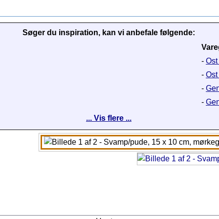
Søger du inspiration, kan vi anbefale følgende:
Vare
-
Ost 
-
Ost
-
Gen
-
Gen
... Vis flere ...