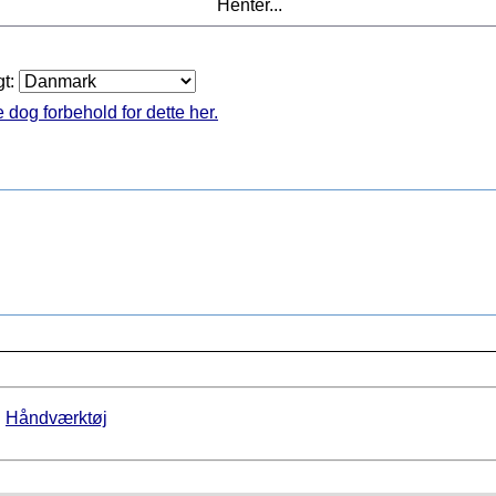
Henter...
gt:
 dog forbehold for dette her.
►
Håndværktøj