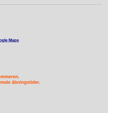
ogle Maps
sommeren.
male åbningstider.