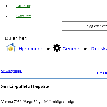
Litteratur
Gavekort
Du er her:
Hjemmeriet
►
Generelt
►
Redsk
Se varegruppe
Læs m
Surkålsgaffel af bøgetræ
Varenr.: 7053, Vægt: 50 g.,
Midlertidigt udsolgt