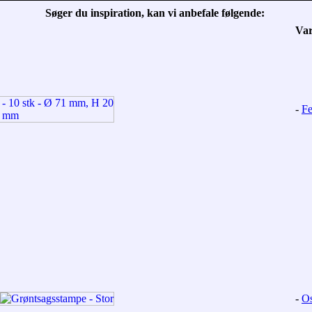
Søger du inspiration, kan vi anbefale følgende:
Va
-
Fe
-
Os