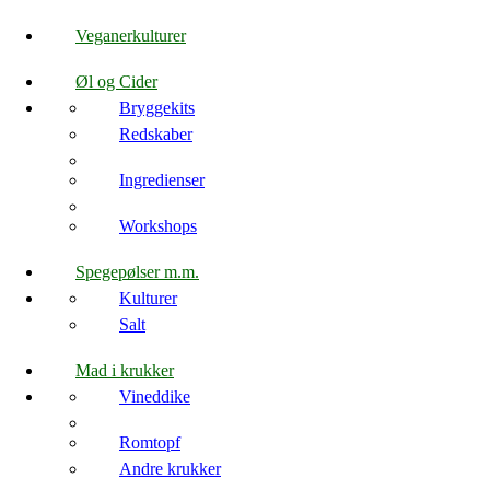
Veganerkulturer
Øl og Cider
Bryggekits
Redskaber
Ingredienser
Workshops
Spegepølser m.m.
Kulturer
Salt
Mad i krukker
Vineddike
Romtopf
Andre krukker