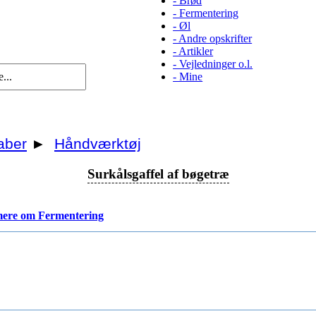
-
Brød
-
Fermentering
-
Øl
-
Andre opskrifter
-
Artikler
-
Vejledninger o.l.
-
Mine
aber
►
Håndværktøj
Surkålsgaffel af bøgetræ
ere om Fermentering