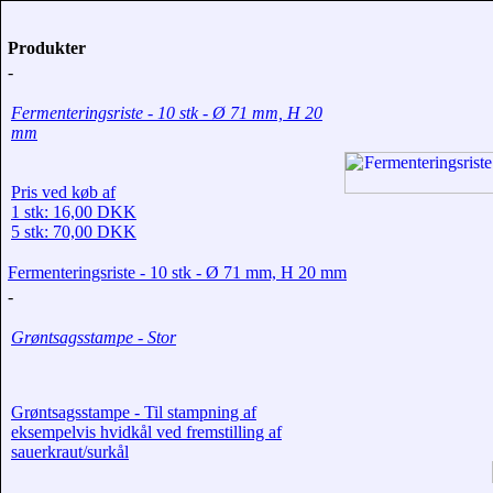
Produkter
-
Fermenteringsriste - 10 stk - Ø 71 mm, H 20
mm
Pris ved køb af
1 stk: 16,00 DKK
5 stk: 70,00 DKK
Fermenteringsriste - 10 stk - Ø 71 mm, H 20 mm
-
Grøntsagsstampe - Stor
Grøntsagsstampe - Til stampning af
eksempelvis hvidkål ved fremstilling af
sauerkraut/surkål