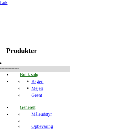
Luk
☰
Produkter
Produkter
-------------
Butik salg
Bageri
Mejeri
Grønt
Generelt
Måleudstyr
Opbevaring