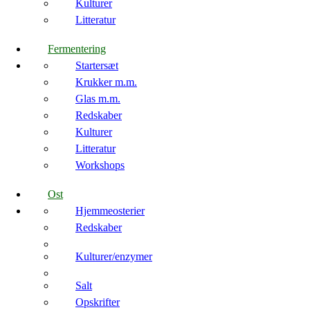
Kulturer
Litteratur
Fermentering
Startersæt
Krukker m.m.
Glas m.m.
Redskaber
Kulturer
Litteratur
Workshops
Ost
Hjemmeosterier
Redskaber
Kulturer/enzymer
Salt
Opskrifter