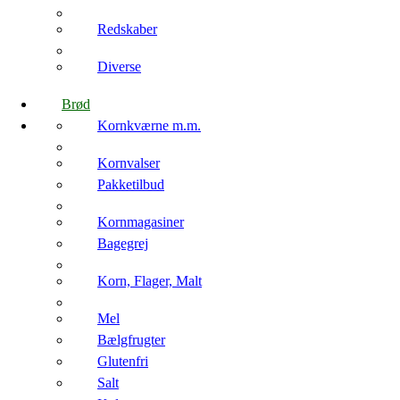
Redskaber
Diverse
Brød
Kornkværne m.m.
Kornvalser
Pakketilbud
Kornmagasiner
Bagegrej
Korn, Flager, Malt
Mel
Bælgfrugter
Glutenfri
Salt