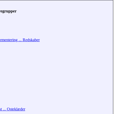
regrupper
rmentering ... Redskaber
t ... Osteklæder