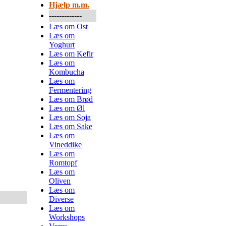
Hjælp m.m.
-------------
Læs om Ost
Læs om
Yoghurt
Læs om Kefir
Læs om
Kombucha
Læs om
Fermentering
Læs om Brød
Læs om Øl
Læs om Soja
Læs om Sake
Læs om
Vineddike
Læs om
Romtopf
Læs om
Oliven
Læs om
Diverse
Læs om
Workshops