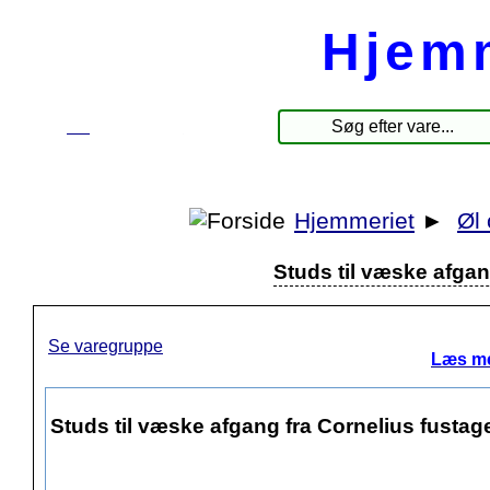
Hjem
☰
Produkter
Hjemmeriet
►
Øl 
Studs til væske afgan
Se varegruppe
Læs me
Studs til væske afgang fra Cornelius fustage